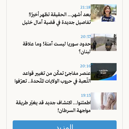
21:18
بعد أشهر... الحقيقة تظهر أخيرًا!
تفاصيل جديدة في قضية آمال خليل
20:57
حدود سوريا ليست آمنة! وما علاقة
لبنان؟
20:16
عنصر مفاجئ تمكّن من تغيير قواعد
اللّعبة في حروب الولايات المتّحدة.. تعرّفوا
عليه!
19:15
اطمئنوا... اكتشاف جديد قد يغيّر طريقة
مواجهة السرطان!
المزيد