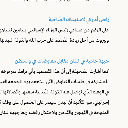
رفض أميركي لاستهداف الضّاحية
على الرّغم من مساعي رئيس الوزراء الإسرائيلي بنيامين نتنيا
وبيروت من أجل زيادة الضّغط على حزب الله والدّولة اللبنانيّة
جبهة حامية في لبنان مقابل مفاوضات في واشنطن
كما أشارت الصّحيفة إلى أنّ هذا التّصعيد يأتي تزامنًا مع توجّه ا
للمشاركة في جلسات التفاوض التّي ستعقد يوم الجمعة المقب
في الوقت الذّي تواصل فيه الدّولة اللّبنانيّة سعيها واتّصالا
إسرائيلي. مع التّأكيد أنّ لبنان سيصر على الحصول على وقف ك
الممنهجة في التّهجير والتّدمير والاحتلال رافضة ربط جبهة لبنان