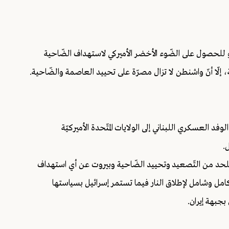
هو للحصول على الضّوء الأخضر الأميركي لاستهداف الضّاحية
، إلّا أنّ واشنطن لا تزال مصرّة على تحييد العاصمة والضّاحية.
لوفد العسكري اللبناني إلى الولايات المتّحدة الأميركيّة
ل.
تها للحد من التّصعيد وتحييد الضّاحية وبيروت عن أي استهداف
امل وشامل لإطلاق النار فيما تستمر إسرائيل بسياستها
 بجبهة إيران.