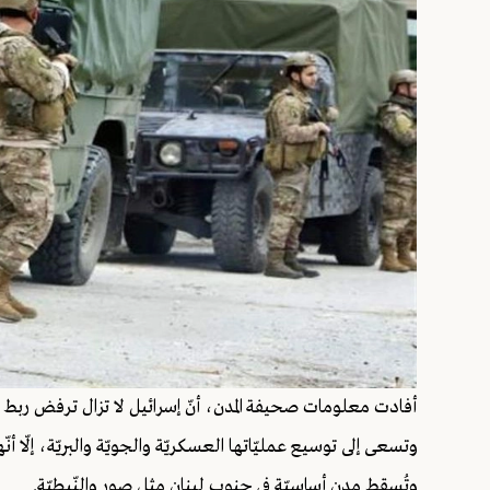
أفادت معلومات صحيفة المدن، أنّ إسرائيل لا تزال ترفض ربط ج
وتسعى إلى توسيع عمليّاتها العسكريّة والجويّة والبريّة، إلّا أن
وتُسقط مدن أساسيّة في جنوب لبنان مثل صور والنّبطيّة.