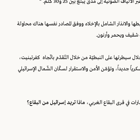
 الضوئية إلى مدىً يبلغ بين 25 و30 كلم. "
ها والانذار الشامل بالإخلاء ووفق المصادر نفسها هناك محاولة
ة شقيف ويحمر وأرنون.
لال سيطرتها على النبطيّة من خلال التّقدّم باتّجاه كفرتبنيت،
 جديداً، وتؤمّن الأمن والاستقرار لسكّان الشّمال الإسرائيلي
رات في قرى البقاع الغربي،
ماذا تريد إسرائيل من البقاع؟