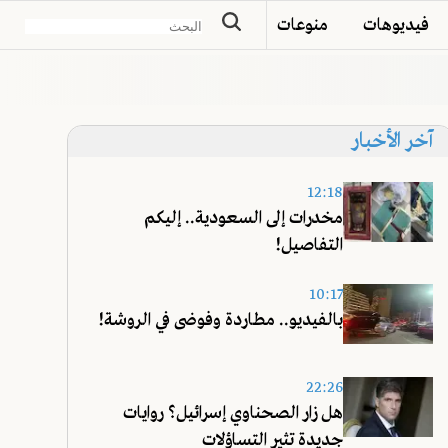
فيديوهات
منوعات
آخر الأخبار
12:18
مخدرات إلى السعودية.. إليكم
التفاصيل!
10:17
بالفيديو.. مطاردة وفوضى في الروشة!
22:26
هل زار الصحناوي إسرائيل؟ روايات
جديدة تثير التساؤلات