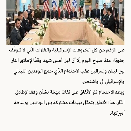
على الرّغم من كل الخروقات الإسرائيليّة والغارات التّي لا تتوقّف
جنوبًا، منذ صباح اليوم إلّا أنّ ليل أمس شهد وقفًا لإطلاق النار
بين لبنان وإسرائيل عقب الاجتماع الذّي جمع الوفدين اللبناني
والإسرائيلي في واشنطن.
وبعد الاجتماع تمّ الاتّفاق على نقاط مهمّة بشأن وقف لإطلاق
النّار. هذا الاّتفاق يتمثّل ببيانات مشتركة بين الجانبين بوساطة
أميركيّة.