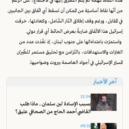
هذه النّقاط المهمّة لم يتم التطرّق إليها في الاجتماع، على الرّغم
من أنّها نقاط أساسيّة من الممكن أن تسقط أي اتّفاق بين الجانبين.
في المقابل، ورغم وقف إطلاق النّار الشّامل، وكعادتها، خرقت
إسرائيل هذا الاتّفاق ضاربةً بعرض الحائط أي قرار دولي.
واستمرّت باعتداءاتها على جنوب لبنان، إذ نفّذت عدد من
الغارات والاستهدافات، بالتّزامن مع تحليق مستمر للطّيران
المسيّر الإسرائيلي في أجواء العاصمة بيروت وضواحيها.
آخر الأخبار
12:04
بسبب الإساءة لبن سلمان.. ماذا طلب
القاضي أحمد الحاج من الصحافي عليق؟
09:33