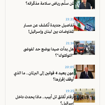
لمن سلّم رياض سلامة مذكّراته؟
23:21
تفاصيل جديدة تُكشف عن مسار
المفاوضات بين لبنان وإسرائيل!
21:14
هل بدأت صيدا بوضع حد لفوضى
"التوكتوك"؟
20:05
عون يعيد 4 قوانين إلى البرلمان.. ما الذي
أوقف إقرارها؟
19:25
أرقام تُقلق تل أبيب.. ماذا يحدث داخل
إسرائيل؟