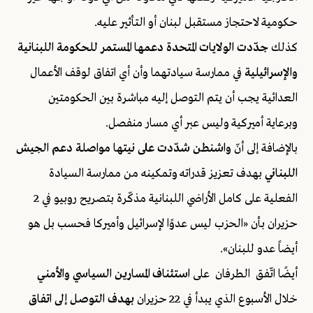
حكومية لاحتجاز مستقبل لبنان أو التأثير عليه.
كذلك
جدّدت الولايات المتحدة دعمها المستمر للحكومة اللبنانية
والإسرائيلية
في ممارسة سيادتهما وأن أي اتفاق لوقف الأعمال
العدائية يجب أن يتم التوصل إليه مباشرة بين الحكومتين
وبرعاية أميركية وليس عبر أي مسار منفصل.
بالإضافة إلى أنّ
واشنطن شدّدت على نيتها مواصلة دعم الجيش
اللبناني
بهدف تعزيز قدراته وتمكينه من ممارسة السيادة
الفعلية على كامل الأراضي اللبنانية مذكّرة بتصريح روبيو في 2
حزيران بأن «الحزب ليس عدوًا لإسرائيل وأميركا فحسب بل هو
أيضاً عدو للبنان».
أيضًا اتّفق الطرفان على
استئناف المسارين السياسي والأمني
خلال الأسبوع الذي يبدأ في 22 حزيران
بهدف التوصل إلى اتفاق