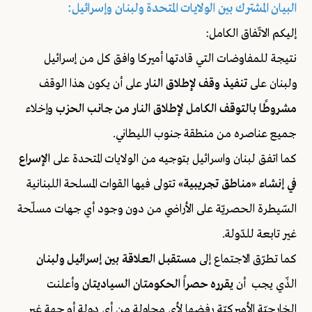
البيان المشترك بين الولايات المتحدة ولبنان وإسرائيل:
إليكم الاتّفاق الكامل:
نتيجة للمفاوضات التي قادتها أميركا وافق كل من إسرائيل
ولبنان على
تنفيذ وقف لإطلاق النار
على أن يكون هذا الوقف
مشروطًا بالتوقف الكامل لإطلاق النار من جانب الحزب
وإخلاء
جميع عناصره من منطقة جنوب الليطاني.
كما اتفق لبنان واسرائيل بتوجيه من الولايات المتحدة على
الإسراع
في إنشاء «مناطق تجريبية»
تتولى فيها القوات المسلحة اللبنانية
السّيطرة الحصريّة على الأراضي من دون وجود أي جهات مسلّحة
غير تابعة للدّولة.
كما تطرّق الاجتماع إلى
مستقبل العلاقة بين إسرائيل ولبنان
الذّي يجب أن
يقرره حصراً الحكومتان السياديتان
وأعلنت
الخارجيّة الأميركيّة رفضها لأي محاولة من أي دولة أو جهة غير