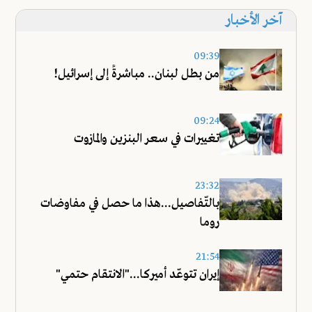
آخر الأخبار
09:39
من بطل لبنان.. مباشرةً إلى إسرائيل!
09:24
تغييرات في سعر البنزين والمازوت
23:32
بالتّفاصيل...هذا ما حصل في مفاوضات
روما
21:54
إيران تتوعّد أميركا..."الانتقام حتمي"