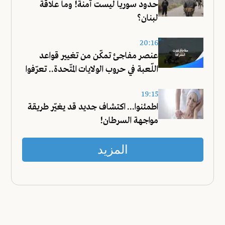
حدود سوريا ليست آمنة! وما علاقة
لبنان؟
20:16
عنصر مفاجئ تمكّن من تغيير قواعد
اللّعبة في حروب الولايات المتّحدة.. تعرّفوا
عليه!
19:15
اطمئنوا... اكتشاف جديد قد يغيّر طريقة
مواجهة السرطان!
المزيد