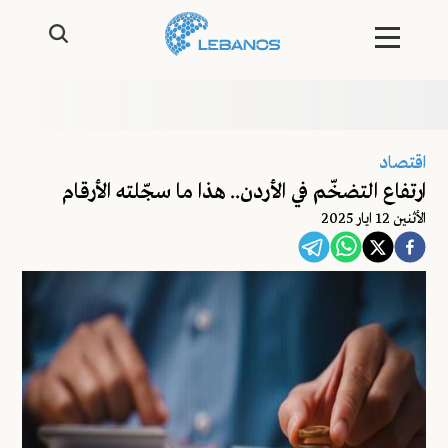
اقتصاد
ارتفاع التضخّم في الأردن.. هذا ما سجّلته الأرقام
اﻷثنين 12 ايار 2025