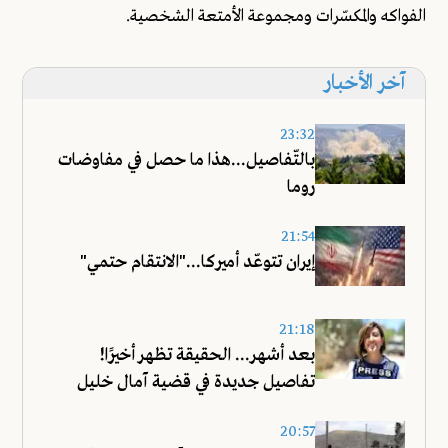
الفواكه والمكسّرات ومجموعة الأمتعة الشخصية.
آخر الأخبار
23:32
بالتّفاصيل...هذا ما حصل في مفاوضات
روما
21:54
إيران تتوعّد أميركا..."الانتقام حتمي"
21:18
بعد أشهر... الحقيقة تظهر أخيرًا!
تفاصيل جديدة في قضية آمال خليل
20:57