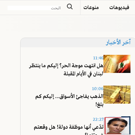
فيديوهات
منوعات
آخر الأخبار
11:46
هل انتهت موجة الحر؟ إليكم ما ينتظر
لبنان في الأيام المقبلة
10:06
الذهب يفاجئ الأسواق... إليكم كم
بلغ!
22:27
تدّعي أنها موظفة دولة! هل وقعتم