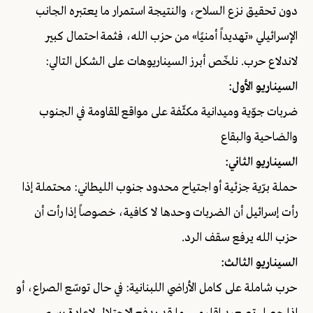
دون تحقيق نزع السلاح، والنتيجة استمرار ما يعتبره الجانب
الإسرائيلي «تهديداً أمنيًا» من حزب الله، فثمة احتمال كبير
لاندلاع حرب. نلخّص أبرز السيناريوهات على الشكل التالي:
السيناريو الأول:
ضربات جوّية وميدانية مكثّفة على مواقع المقاومة في الجنوب
والضاحية والبقاع
السيناريو الثاني:
حملة برّية جزئية أو اجتياح محدود جنوب الليطاني: محتملة إذا
رأت إسرائيل أن الضربات وحدها لا كافية، خصوصاً إذا رأت أن
حزب الله يرفع سقف الرد.
السيناريو الثالث:
حرب شاملة على كامل الأراضي اللبنانية: في حال توسّع الصراع، أو