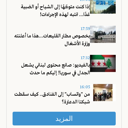
إذا كنت متوجّهًا إلى الشياح أو الضبية
غدًا... انتبه لهذه الإجراءات!
17:59
بخصوص مطار القليعات...هذا ما أعلنته
وزارة الأشغال
17:32
بالفيديو: صانع محتوى لبناني يشعل
الجدل في سوريا! إليكم ما حدث
16:05
من "واتساب" إلى الفنادق.. كيف سقطت
شبكتا الدعارة؟
المزيد