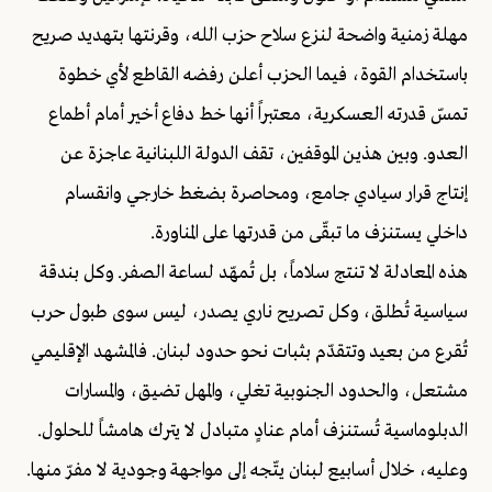
مهلة زمنية واضحة لنزع سلاح حزب الله، وقرنتها بتهديد صريح
باستخدام القوة، فيما الحزب أعلن رفضه القاطع لأي خطوة
تمسّ قدرته العسكرية، معتبراً أنها خط دفاع أخير أمام أطماع
العدو. وبين هذين الموقفين، تقف الدولة اللبنانية عاجزة عن
إنتاج قرار سيادي جامع، ومحاصرة بضغط خارجي وانقسام
داخلي يستنزف ما تبقّى من قدرتها على المناورة.
هذه المعادلة لا تنتج سلاماً، بل تُمهّد لساعة الصفر. وكل بندقة
سياسية تُطلق، وكل تصريح ناري يصدر، ليس سوى طبول حرب
تُقرع من بعيد وتتقدّم بثبات نحو حدود لبنان. فالمشهد الإقليمي
مشتعل، والحدود الجنوبية تغلي، والمهل تضيق، والمسارات
الدبلوماسية تُستنزف أمام عنادٍ متبادل لا يترك هامشاً للحلول.
وعليه، خلال أسابيع لبنان يتّجه إلى مواجهة وجودية لا مفرّ منها.