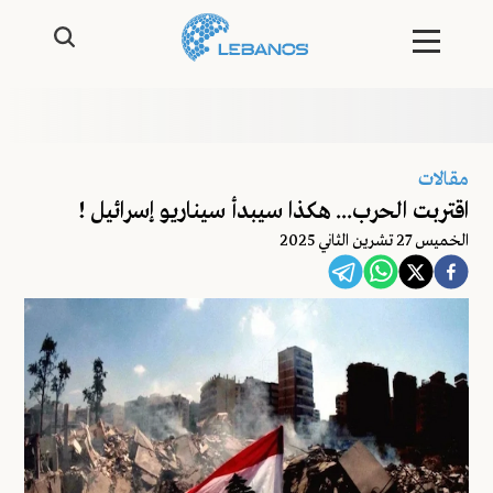
مقالات
اقتربت الحرب... هكذا سيبدأ سيناريو إسرائيل !
الخميس 27 تشرين الثاني 2025