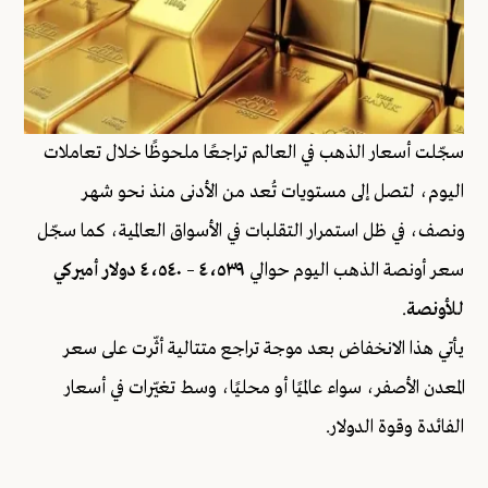
سجّلت أسعار الذهب في العالم تراجعًا ملحوظًا خلال تعاملات
اليوم، لتصل إلى مستويات تُعد من الأدنى منذ نحو شهر
ونصف، في ظل استمرار التقلبات في الأسواق العالمية، كما سجّل
سعر أونصة الذهب اليوم حوالي
٤٬٥٣٩ – ٤٬٥٤٠ دولار أميركي
للأونصة
.
يأتي هذا الانخفاض بعد موجة تراجع متتالية أثّرت على سعر
المعدن الأصفر، سواء عالميًا أو محليًا، وسط تغيّرات في أسعار
الفائدة وقوة الدولار.