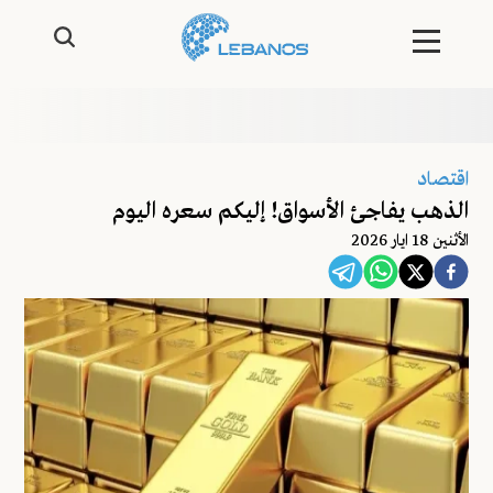
اقتصاد
الذهب يفاجئ الأسواق! إليكم سعره اليوم
اﻷثنين 18 ايار 2026