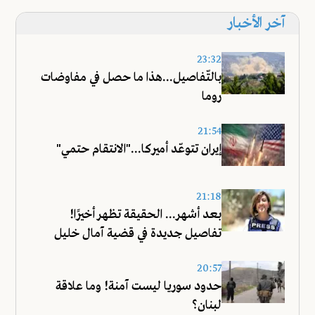
آخر الأخبار
23:32
بالتّفاصيل...هذا ما حصل في مفاوضات
روما
21:54
إيران تتوعّد أميركا..."الانتقام حتمي"
21:18
بعد أشهر... الحقيقة تظهر أخيرًا!
تفاصيل جديدة في قضية آمال خليل
20:57
حدود سوريا ليست آمنة! وما علاقة
لبنان؟