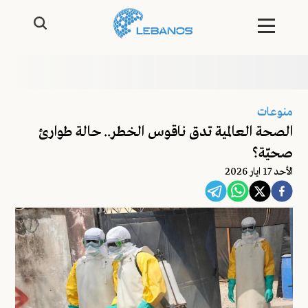
منوعات
الصحة العالمية تدق ناقوس الخطر.. حالة طوارئ
صحيّة؟
اﻷحد 17 ايار 2026