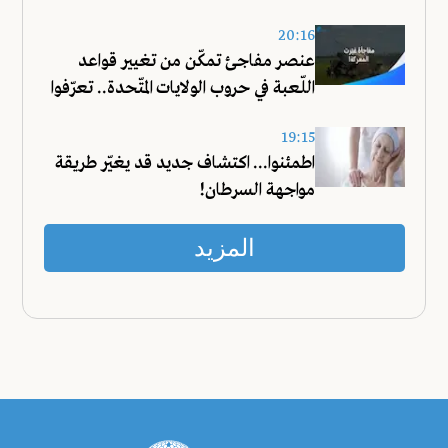
20:16
عنصر مفاجئ تمكّن من تغيير قواعد
اللّعبة في حروب الولايات المتّحدة.. تعرّفوا
عليه!
19:15
اطمئنوا... اكتشاف جديد قد يغيّر طريقة
مواجهة السرطان!
المزيد