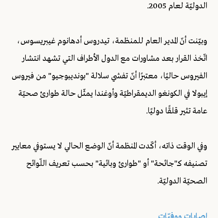
الدوليّة لعام 2005.
وبيّنت أنّ المدير العام للمنظمة، تيدروس أدهانوم غيبريسوس،
اتّخذ القرار بعد مشاورات مع الدول الأطراف التي تشهد انتشار
الفيروس حاليًا، معتبرًا أنّ تفشي سلالة "بونديبوجيو" من فيروس
إيبولا في الكونغو الديمقراطيّة وأوغندا يمثّل حالة طوارئ صحيّة
عامة تثير قلقًا دوليًا.
وفي الوقت ذاته، أكّدت المنظمة أنّ الوضع الحالي لا يستوفي معايير
تصنيفه كـ"جائحة" أو "طوارئ وبائية" بحسب تعريف اللّوائح
الصحيّة الدوليّة.
إصابات ووفيّات