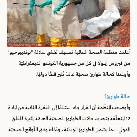
أعلنت منظمة الصحة العالمية تصنيف تفشي سلالة "بونديبوجيو"
من فيروس إيبولا في كل من جمهورية الكونغو الديمقراطيّة
وأوغندا كحالة طوارئ صحيّة عامّة تُثير قلقًا دوليًا.
حالة طوارئ؟
وأوضحت المنظّمة أنّ القرار جاء استنادًا إلى الفقرة الثانية من المادة
12 المتعلّقة بتحديد حالات الطوارئ الصحيّة العامّة المثيرة للقلق
الدولي، بما يشمل الطوارئ الوبائيّة، وذلك وفق اللّوائح الصحيّة