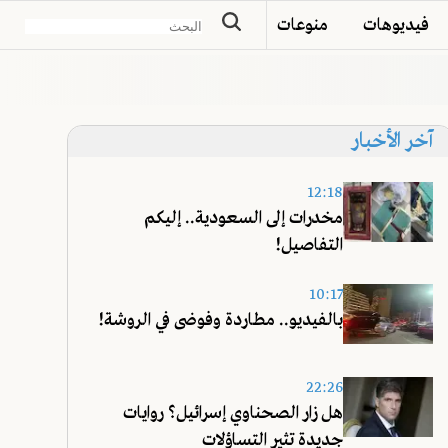
فيديوهات
منوعات
آخر الأخبار
12:18
مخدرات إلى السعودية.. إليكم
التفاصيل!
10:17
بالفيديو.. مطاردة وفوضى في الروشة!
22:26
هل زار الصحناوي إسرائيل؟ روايات
جديدة تثير التساؤلات