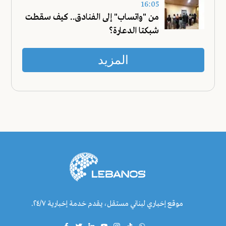
16:05
من "واتساب" إلى الفنادق.. كيف سقطت
شبكتا الدعارة؟
المزيد
موقع إخباري لبناني مستقل، يقدم خدمة إخبارية ٢٤/٧.