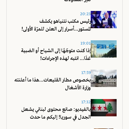
20:23
رئيس مكتب نتنياهو يكشف
المستور...أسرار إلى العلن للمرّة الأولى!
19:01
إذا كنت متوجّهًا إلى الشياح أو الضبية
غدًا... انتبه لهذه الإجراءات!
17:59
بخصوص مطار القليعات...هذا ما أعلنته
وزارة الأشغال
17:32
بالفيديو: صانع محتوى لبناني يشعل
الجدل في سوريا! إليكم ما حدث