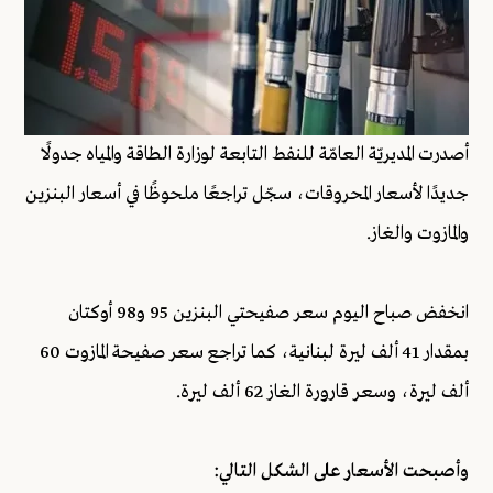
أصدرت المديريّة العامّة للنفط التابعة لوزارة الطاقة والمياه جدولًا
جديدًا لأسعار المحروقات، سجّل تراجعًا ملحوظًا في أسعار البنزين
والمازوت والغاز.
انخفض صباح اليوم سعر صفيحتي البنزين 95 و98 أوكتان
بمقدار 41 ألف ليرة لبنانية، كما تراجع سعر صفيحة المازوت 60
ألف ليرة، وسعر قارورة الغاز 62 ألف ليرة.
وأصبحت الأسعار على الشكل التالي: