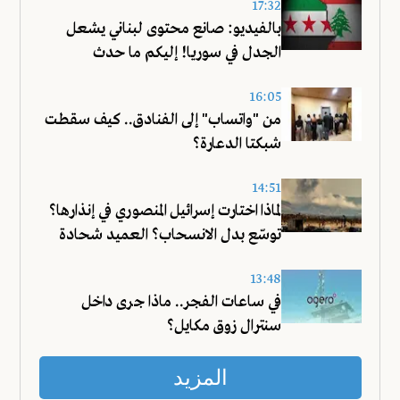
17:32
بالفيديو: صانع محتوى لبناني يشعل
الجدل في سوريا! إليكم ما حدث
16:05
من "واتساب" إلى الفنادق.. كيف سقطت
شبكتا الدعارة؟
14:51
لماذا اختارت إسرائيل المنصوري في إنذارها؟
توسّع بدل الانسحاب؟ العميد شحادة
يجيب!
13:48
في ساعات الفجر.. ماذا جرى داخل
سنترال زوق مكايل؟
المزيد