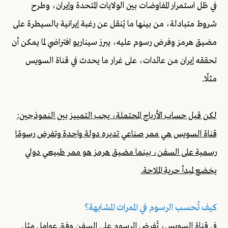
في ظل استمرار المفاوضات بين الولايات المتحدة وإيران، وطرح
شروط متبادلة، من بينها ما يُنقل عن رغبة إيرانية بالسيطرة على
مضيق هرمز وفرض رسوم عليه، يبرز سيناريو افتراضي لما يمكن أن
تحققه إيران من عائدات، على غرار ما يحدث في قناة السويس
مثلًا.
لكن قبل حساب الأرباح المحتملة، يجب التمييز بين النموذجين:
قناة السويس هي ممر صناعي تديره دولة واحدة وتفرض رسومًا
رسمية على السفن، بينما مضيق هرمز هو ممر طبيعي دولي
يخضع لمبدأ حرية الملاحة.
كيف تُحسب الرسوم في الممرات المشابهة؟
في قناة السويس، تُفرض الرسوم على السفن وفق عوامل مثل