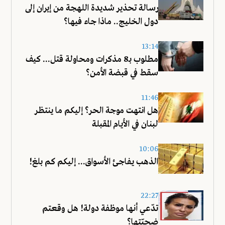
رسالة تحذير شديدة اللهجة من إيران إلى
دول الخليج.. ماذا جاء فيها؟
13:14
مطلوب بـ8 مذكرات ومحاولة قتل... كيف
سقط في قبضة الأمن؟
11:46
هل انتهت موجة الحر؟ إليكم ما ينتظر
لبنان في الأيام المقبلة
10:06
الذهب يفاجئ الأسواق... إليكم كم بلغ!
22:27
تدّعي أنها موظفة دولة! هل وقعتم
ضحيّتها؟