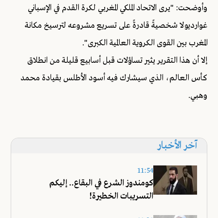
وأوضحت: "يرى الاتحاد الملكي المغربي لكرة القدم في الإسباني
غوارديولا شخصيةً قادرةً على تسريع مشروعه لترسيخ مكانة
المغرب بين القوى الكروية العالمية الكبرى".
إلا أن هذا التقرير يثير تساؤلات قبل أسابيع قليلة من انطلاق
كأس العالم، الذي سيشارك فيه أسود الأطلس بقيادة محمد
وهبي.
آخر الأخبار
11:54
كومندوز الشرع في البقاع.. إليكم
التسريبات الخطيرة!