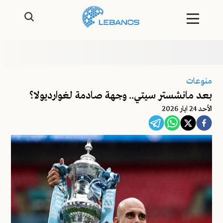
منوعات
بعد مانشستر سيتي.. وجهة صادمة لغوارديولا؟
اﻷحد 24 ايار 2026