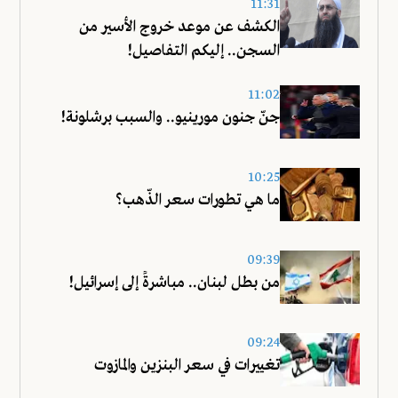
11:31
الكشف عن موعد خروج الأسير من
السجن.. إليكم التفاصيل!
11:02
جنّ جنون مورينيو.. والسبب برشلونة!
10:25
ما هي تطورات سعر الذّهب؟
09:39
من بطل لبنان.. مباشرةً إلى إسرائيل!
09:24
تغييرات في سعر البنزين والمازوت