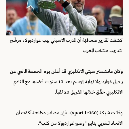
كشفت تقارير صحافيّة أن المدرب الاسباني بيب غوارديولا، مرشّح
لتدريب منتخب المغرب.
وكان مانشستر سيتي الانكليزي قد أعلن يوم الجمعة الماضي عن
رحيل غوارديولا نهاية الموسم بعد 10 سنوات قضاها مع النادي
الانكليزي حقّق خلالها الفريق 20 لقباً.
وقالت شبكة (sport.le360)، فإن مصادر مطلعة أكدّت أن
الاتحاد المغربي يتابع "وضع غوارديولا من كثب".