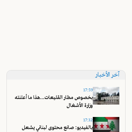
آخر الأخبار
17:59
بخصوص مطار القليعات...هذا ما أعلنته
وزارة الأشغال
17:32
بالفيديو: صانع محتوى لبناني يشعل