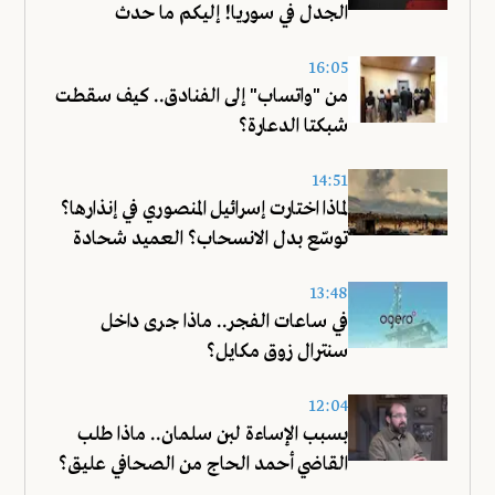
الجدل في سوريا! إليكم ما حدث
16:05
من "واتساب" إلى الفنادق.. كيف سقطت
شبكتا الدعارة؟
14:51
لماذا اختارت إسرائيل المنصوري في إنذارها؟
توسّع بدل الانسحاب؟ العميد شحادة
يجيب!
13:48
في ساعات الفجر.. ماذا جرى داخل
سنترال زوق مكايل؟
12:04
بسبب الإساءة لبن سلمان.. ماذا طلب
القاضي أحمد الحاج من الصحافي عليق؟