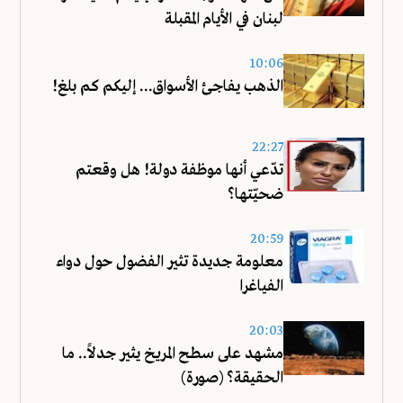
لبنان في الأيام المقبلة
10:06
الذهب يفاجئ الأسواق... إليكم كم بلغ!
22:27
تدّعي أنها موظفة دولة! هل وقعتم
ضحيّتها؟
20:59
معلومة جديدة تثير الفضول حول دواء
الفياغرا
20:03
مشهد على سطح المريخ يثير جدلاً.. ما
الحقيقة؟ (صورة)