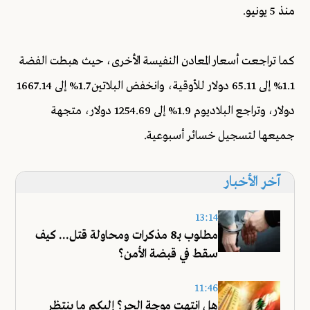
منذ 5 يونيو.
كما تراجعت أسعار المعادن النفيسة الأخرى، حيث هبطت الفضة
1.1% إلى 65.11 دولار للأوقية، وانخفض البلاتين 1.7% إلى 1667.14
دولار، وتراجع البلاديوم 1.9% إلى 1254.69 دولار، متجهة
جميعها لتسجيل خسائر أسبوعية.
آخر الأخبار
13:14
مطلوب بـ8 مذكرات ومحاولة قتل... كيف
سقط في قبضة الأمن؟
11:46
هل انتهت موجة الحر؟ إليكم ما ينتظر