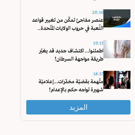
20:16
عنصر مفاجئ تمكّن من تغيير قواعد
اللّعبة في حروب الولايات المتّحدة..
تعرّفوا عليه!
19:15
اطمئنوا... اكتشاف جديد قد يغيّر
طريقة مواجهة السرطان!
18:37
متّهمة بقضيّة مخدّرات...إعلاميّة
شهيرة تواجه حكم بالإعدام!
المزيد