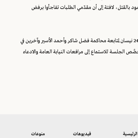
د بالقتل، لافتة إلى أن مقدّمي الطلبات تفاجأوا برفض
في السياق ذاته، حدّدت محكمة الجنايات في بيروت جلسة في 24 نيسان لمتابعة محاكمة فضل شاكر وأحمد الأسير وآخرين في
م 2013 في صيدا، على أن تُخصَّص الجلسة للاستماع إلى مرافعات النيابة العامة والادعاء
الرئيسية
فيديوهات
منوعات