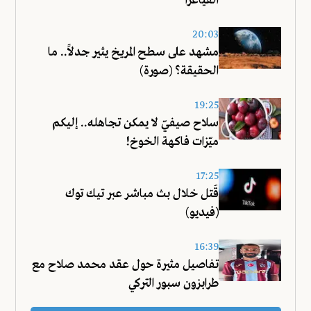
الفياغرا
20:03
مشهد على سطح المريخ يثير جدلاً.. ما
الحقيقة؟ (صورة)
19:25
سلاح صيفيّ لا يمكن تجاهله.. إليكم
ميّزات فاكهة الخوخ!
17:25
قُتل خلال بث مباشر عبر تيك توك
(فيديو)
16:39
تفاصيل مثيرة حول عقد محمد صلاح مع
طرابزون سبور التركي