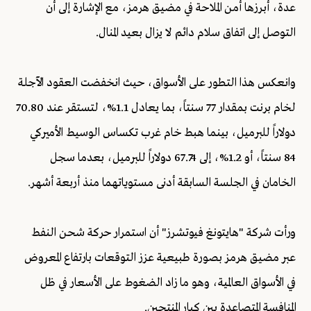
عدة، أبرزها أمن الملاحة في مضيق هرمز، مع الإشارة إلى أن
التوصل إلى اتفاق سلام دائم لا يزال بعيد المنال.
وانعكس هذا التطور على الأسواق، حيث انخفضت العقود الآجلة
لخام برنت بمقدار 77 سنتاً، بما يعادل 1.1%، لتستقر عند 70.80
دولاراً للبرميل، بينما هبط خام غرب تكساس الوسيط الأميركي
84 سنتاً، أو 1.2%، إلى 67.74 دولاراً للبرميل، بعدما سجل
الخامان في الجلسة السابقة أدنى مستوياتهما منذ أربعة أشهر.
ورأت شركة "هايتونغ فيوتشرز" أن استمرار حركة شحن النفط
عبر مضيق هرمز بصورة طبيعية عزز التوقعات بارتفاع المعروض
في الأسواق العالمية، وهو ما زاد الضغوط على الأسعار في ظل
المنافسة المتصاعدة بين كبار المنتجين.