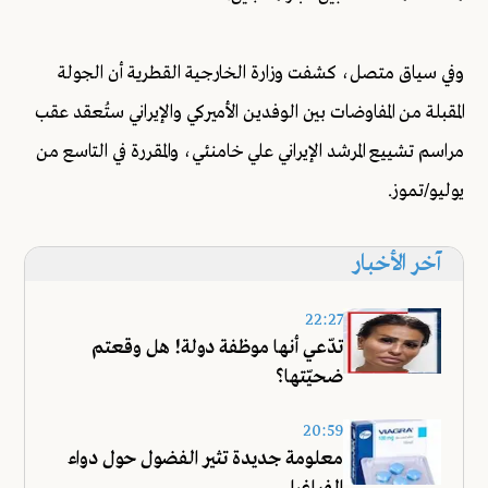
وفي سياق متصل، كشفت وزارة الخارجية القطرية أن الجولة
المقبلة من المفاوضات بين الوفدين الأميركي والإيراني ستُعقد عقب
مراسم تشييع المرشد الإيراني علي خامنئي، والمقررة في التاسع من
يوليو/تموز.
آخر الأخبار
22:27
تدّعي أنها موظفة دولة! هل وقعتم
ضحيّتها؟
20:59
معلومة جديدة تثير الفضول حول دواء