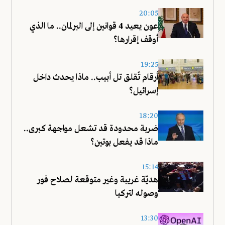
20:05
عون يعيد 4 قوانين إلى البرلمان.. ما الذي
أوقف إقرارها؟
19:25
أرقام تُقلق تل أبيب.. ماذا يحدث داخل
إسرائيل؟
18:20
ضربة محدودة قد تشعل مواجهة كبرى..
ماذا قد يفعل بوتين؟
15:14
هديّة غريبة وغير متوقعة لصلاح فور
وصوله لتركيا
13:30