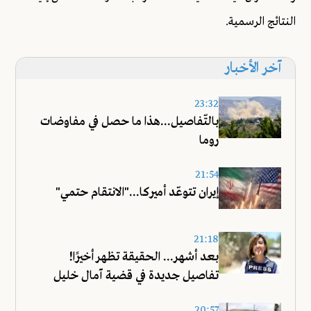
النتائج الرسمية.
آخر الأخبار
23:32
بالتّفاصيل...هذا ما حصل في مفاوضات
روما
21:54
إيران تتوعّد أميركا..."الانتقام حتمي"
21:18
بعد أشهر... الحقيقة تظهر أخيرًا!
تفاصيل جديدة في قضية آمال خليل
20:57