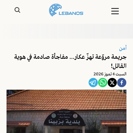
أمن
جريمة مروّعة تهزّ عكار… مفاجأة صادمة في هوية
القاتل!
السبت 4 تموز 2026