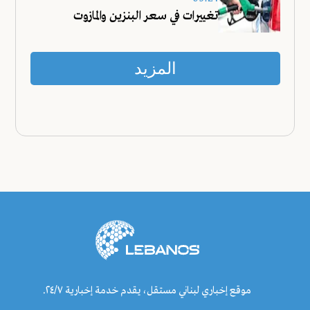
تغييرات في سعر البنزين والمازوت
المزيد
موقع إخباري لبناني مستقل، يقدم خدمة إخبارية ٢٤/٧.