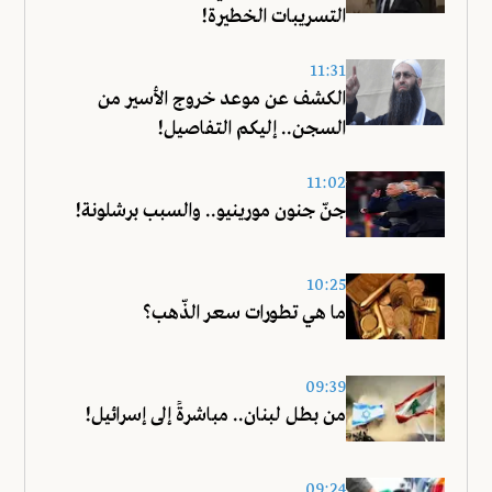
التسريبات الخطيرة!
11:31
الكشف عن موعد خروج الأسير من
السجن.. إليكم التفاصيل!
11:02
جنّ جنون مورينيو.. والسبب برشلونة!
10:25
ما هي تطورات سعر الذّهب؟
09:39
من بطل لبنان.. مباشرةً إلى إسرائيل!
09:24