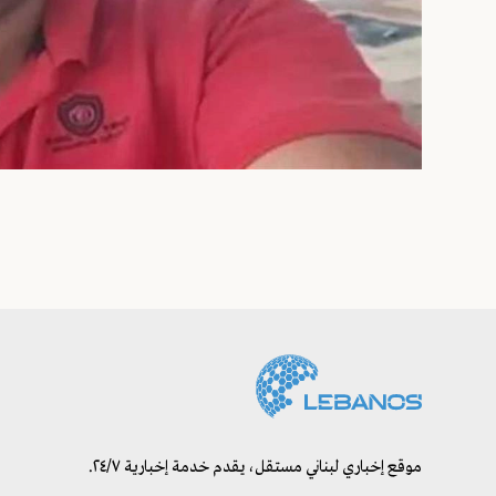
موقع إخباري لبناني مستقل، يقدم خدمة إخبارية ٢٤/٧.