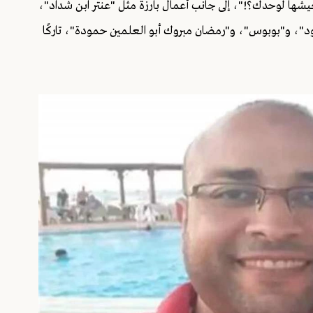
ها فيلم "عصابة عظيمة" (2024)، و"ليه تعيشها لوحدك؟!"، إلى جانب أعمال بارزة مثل "عنتر ابن شداد"،
"، و"بوبوس"، و"رمضان مبروك أبو العلمين حمودة"، تاركًا