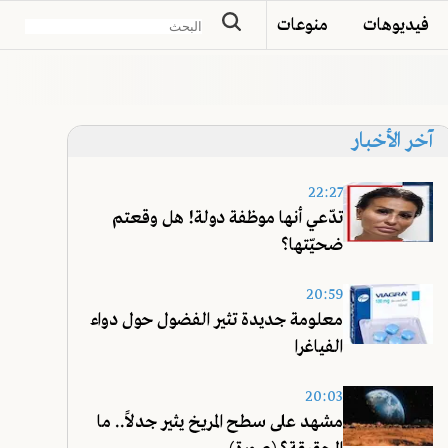
فيديوهات
منوعات
آخر الأخبار
22:27
تدّعي أنها موظفة دولة! هل وقعتم
ضحيّتها؟
20:59
معلومة جديدة تثير الفضول حول دواء
الفياغرا
20:03
مشهد على سطح المريخ يثير جدلاً.. ما