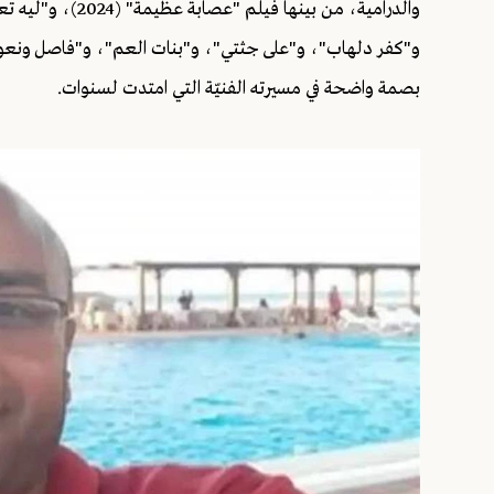
والدرامية، من بين
و"كفر دلهاب"، و"على جثتي"، و"بنات العم"، و"فاصل ونعود
بصمة واضحة في مسيرته الفنيّة التي امتدت لسنوات.