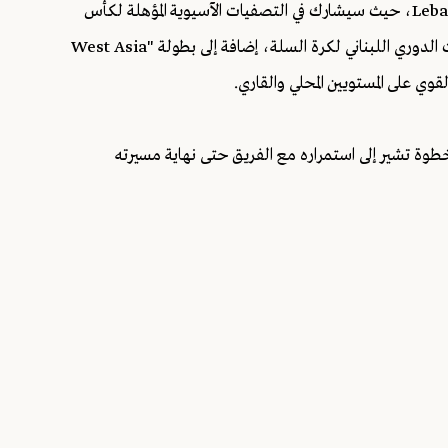
سيواصل عرقجي تمثيل Lebanon national basketball team، حيث سيشارك في التصفيات الآسيوية المؤهلة لكأس
العالم، ومن المنتظر أن يشارك عرقجي مع الفريق في منافسات الدوري اللبناني لكرة السلة، إضافة إلى بطولة "West Asia
لنادي عقد اللاعب أمير سعود حتى عام 2029، في خطوة تشير إلى استمراره مع الفريق حتى نهاية مسيرته