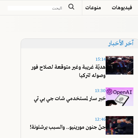
فيديوهات
منوعات
آخر الأخبار
15:14
هديّة غريبة وغير متوقعة لصلاح فور
وصوله لتركيا
13:30
خبر سار لمستخدمي شات جي بي تي
12:46
جنّ جنون مورينيو.. والسبب برشلونة!