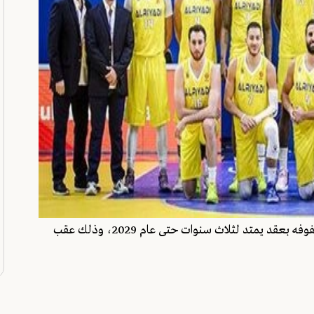
أعلن النادي الرياضي عودة اللاعب اللبناني وائل عرقجي إلى صفوفه بعقد يمتد لثلاث سنوات حتى عام 2029، وذلك عقب