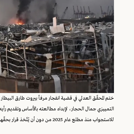
ختم المحقّق العدلي في قضية انفجار مرفأ بيروت طارق البيطار، ت
التمييزي جمال الحجار، لإبداء مطالعته بالأساس وتقديم رأيه 
للاستجواب منذ مطلع عام 2025 من دون أن يُتّخذ قرار بحقّهم حتى الآن.