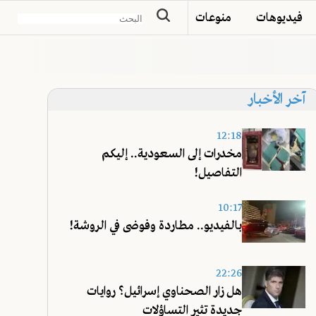
فيديوهات
منوعات
آخر الأخبار
12:18
مخدرات إلى السعودية.. إليكم
التفاصيل!
10:17
بالفيديو.. مطاردة وفوضى في الروشة!
22:26
هل زار الصحناوي إسرائيل؟ روايات
جديدة تثير التساؤلات