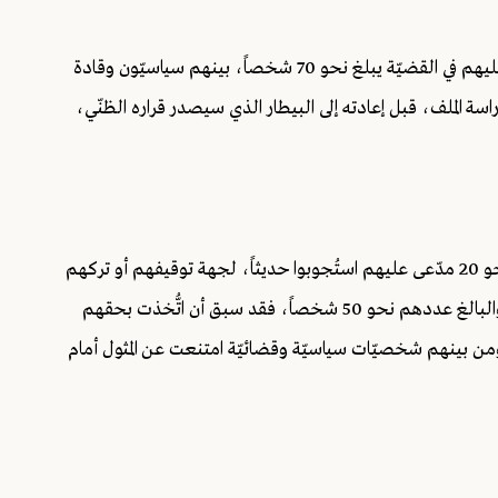
وكشفت مصادر قضائيّة لوكالة فرانس برس، أنّ عدد المدّعى عليهم في القضيّة يبلغ نحو 70 شخصاً، بينهم سياسيّون وقادة
اسة الملف، قبل إعادته إلى البيطار الذي سيصدر قراره الظنّي،
وأوضح المصدر أنّ البيطار سيكون مطالباً باتّخاذ قرارات بحق نحو 20 مدّعى عليهم استُجوبوا حديثاً، لجهة توقيفهم أو تركهم
أحراراً أو الإفراج عنهم بسندات إقامة. أما بقيّة المدعى عليهم، والبالغ عددهم نحو 50 شخصاً، فقد سبق أن اتُّخذت بحقهم
من بينهم شخصيّات سياسيّة وقضائيّة امتنعت عن المثول أمام