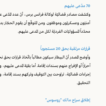
70 مدّعى عليهم
أمنيّون وعسكريّون وموظفون. ومن المتوقّع أن يقوم الحجّار بدر
محدّداً المسؤوليّات الفرديّة لكل من المدعى عليهم.
قرارات مرتقبة بحق 20 مستجوباً
إجراءات قضائيّة، تراوحت بين التوقيف وتركهم بسند إقامة، و
التحقيق.
إطلاق سراح مالك "روسوس"