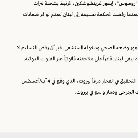
"روسوس"، إيغور غريتشوشكين، المرتبط بشحنة نترات
 تسببت بانفجار مرفأ بيروت عام 2020، وذلك بعدما رفضت المحكمة تسليمه إلى لبنان لعدم توافر ضمانات
عد تدهور وضعه الصحي ودخوله المستشفى. غير أنّ رفض التسليم لا
بقى لبنان قادراً على ملاحقته قانونيّاً عبر القنوات الدوليّة.
ويأتي هذا التطوّر بعد مسار طويل من التعقيدات التي واجهت التحقيق في انفجار مرفأ بيروت، الذي وقع في 4 آب/أغسطس