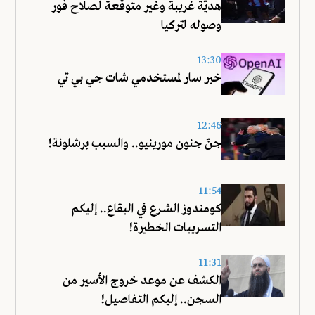
هديّة غريبة وغير متوقعة لصلاح فور
وصوله لتركيا
13:30
خبر سار لمستخدمي شات جي بي تي
12:46
جنّ جنون مورينيو.. والسبب برشلونة!
11:54
كومندوز الشرع في البقاع.. إليكم
التسريبات الخطيرة!
11:31
الكشف عن موعد خروج الأسير من
السجن.. إليكم التفاصيل!