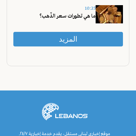
10:25
ما هي تطورات سعر الذّهب؟
المزيد
موقع إخباري لبناني مستقل، يقدم خدمة إخبارية ٢٤/٧.