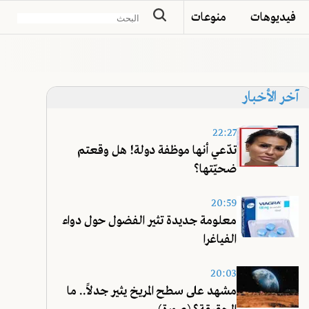
فيديوهات
منوعات
آخر الأخبار
22:27
تدّعي أنها موظفة دولة! هل وقعتم
ضحيّتها؟
20:59
معلومة جديدة تثير الفضول حول دواء
الفياغرا
20:03
مشهد على سطح المريخ يثير جدلاً.. ما