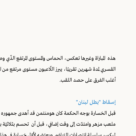
هذه المباراة وغيرها تعكس، الحماس والمستوى المرتفع الذّي وصلت
القسري لمدة شهرين تقريبًا، يبرز اللّاعبون مستوى مرتفع من ال
أغلب الفرق على حصد اللقب.
إسقاط "بطل لبنان"
قبل الخسارة بوجه الحكمة كان هومنتمن قد أهدى جمهوره فوزًا
ليكسر سلسلة انتصارات الرّياضي ويعرّضه لأوّل خسارة في هذا 