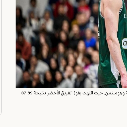
شهد ملعب مزهر يوم الأربعاء، مباراة جمعت فريقي الحكمة وهومنتمن. حيث انتهت بفوز الفريق الأخضر بنتيجة 89-87