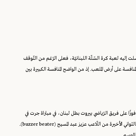
 إليه لعبة كرة السّلّة اللبنانيّة، فعلى الرّغم من التّوقف
منافسة على أرض الملعب. إذ من الواضح المنافسة الكبيرة بين
 على فريق الرّياضي بيروت بطل لبنان، في مباراة جرت في
ملعب مزهر وامتدّت إلى وقت إضافي، قبل أن تحسم بثلاثيّة بالثواني الأخيرة من اللّاعب عزيز عبد المسيح (buzzer beater).
الموسم.