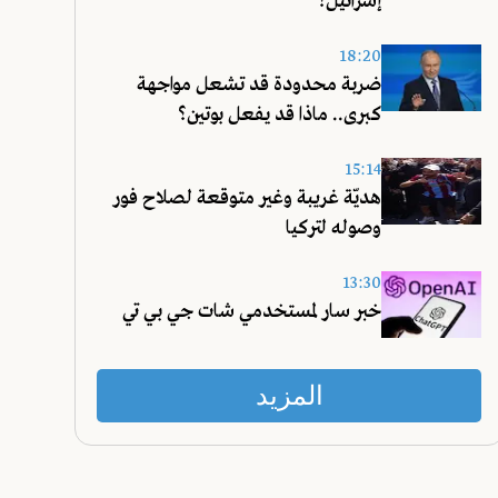
إسرائيل؟
18:20
ضربة محدودة قد تشعل مواجهة
كبرى.. ماذا قد يفعل بوتين؟
15:14
هديّة غريبة وغير متوقعة لصلاح فور
وصوله لتركيا
13:30
خبر سار لمستخدمي شات جي بي تي
المزيد