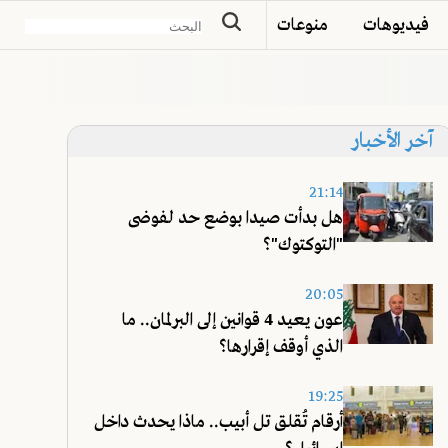
فيديوهات
منوعات
آخر الأخبار
21:14
هل بدأت صيدا بوضع حد لفوضى
"التوكتوك"؟
20:05
عون يعيد 4 قوانين إلى البرلمان.. ما
الذي أوقف إقرارها؟
19:25
أرقام تُقلق تل أبيب.. ماذا يحدث داخل