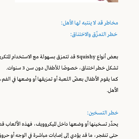
مخاطر قد لا ينتبه لها الأهل:
خطر التمزّق والاختناق:
بعض أنواع Squishy قد تتمزق بسهولة مع الاستخ
تشكل خطر اختناق، خصوصًا للأطفال دون سن 3 سنوات.
كما يقوم الأطفال بعضّ اللعبة أو تمزيقها أو وضعها في الفم
الأهل.
خطر التسخين:
يحذّر تسخينها أو وضعها داخل الميكروويف، فهذه الألعاب ق
حتى تنفجر، ما قد يؤدي إلى إصابات مباشرة في الوجه أو حروق