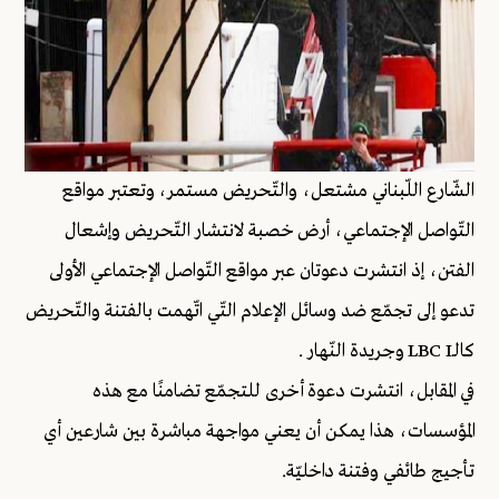
الشّارع اللّبناني مشتعل، والتّحريض مستمر، وتعتبر مواقع
التّواصل الإجتماعي، أرض خصبة لانتشار التّحريض وإشعال
الفتن، إذ انتشرت دعوتان عبر مواقع التّواصل الإجتماعي الأولى
تدعو إلى تجمّع ضد وسائل الإعلام التّي اتّهمت بالفتنة والتّحريض
كالـLBC I وجريدة النّهار .
في المقابل، انتشرت دعوة أخرى للتجمّع تضامنًا مع هذه
المؤسسات، هذا يمكن أن يعني مواجهة مباشرة بين شارعين أي
تأجيج طائفي وفتنة داخليّة.