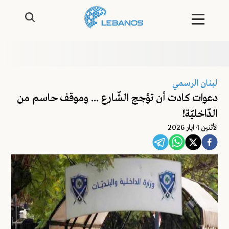
لبنان الرسمي
دعوات كادت أن تؤجج الشّارع ... وموقف حاسم من
الدّاخليّة!
اﻷثنين 4 ايار 2026