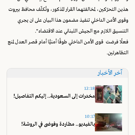
هذين التحرّكين، لمخالفتهما القرار المذكور، وتُكلّف محافظ بيروت
وقوى الأمن الداخلي تنفيذ مضمون هذا البيان على ان يجري
التنسيق اللازم مع الجيش اللبناني عند الاقتضاء".
فعلًا فرضت قوى الأمن الداخلي طوقًا أمنيًّا أمام قصر العدل لمنع
التظاهرتين.
آخر الأخبار
12:18
مخدرات إلى السعودية.. إليكم التفاصيل!
10:17
بالفيديو.. مطاردة وفوضى في الروشة!