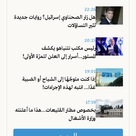
22:26
هل زار الصحناوي إسرائيل؟ روايات جديدة
تثير التساؤلات
20:23
رئيس مكتب نتنياهو يكشف
المستور...أسرار إلى العلن للمرّة الأولى!
19:01
إذا كنت متوجّهًا إلى الشياح أو الضبية
غدًا... انتبه لهذه الإجراءات!
17:59
بخصوص مطار القليعات...هذا ما أعلنته
وزارة الأشغال
المزيد