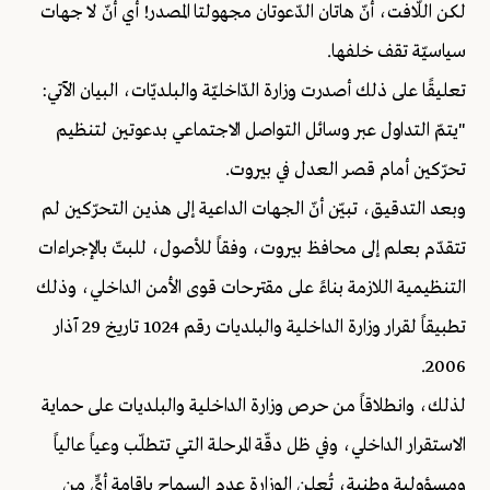
لكن اللّافت، أنّ هاتان الدّعوتان مجهولتا المصدر! أي أنّ لا جهات
سياسيّة تقف خلفها.
تعليقًا على ذلك أصدرت وزارة الدّاخليّة والبلديّات، البيان الآتي:
"يتمّ التداول عبر وسائل التواصل الاجتماعي بدعوتين لتنظيم
تحرّكين أمام قصر العدل في بيروت.
وبعد التدقيق، تبيّن أنّ الجهات الداعية إلى هذين التحرّكين لم
تتقدّم بعلم إلى محافظ بيروت، وفقاً للأصول، للبتّ بالإجراءات
التنظيمية اللازمة بناءً على مقترحات قوى الأمن الداخلي، وذلك
تطبيقاً لقرار وزارة الداخلية والبلديات رقم 1024 تاريخ 29 آذار
2006.
لذلك، وانطلاقاً من حرص وزارة الداخلية والبلديات على حماية
الاستقرار الداخلي، وفي ظل دقّة المرحلة التي تتطلّب وعياً عالياً
ومسؤولية وطنية، تُعلن الوزارة عدم السماح بإقامة أيٍّ من