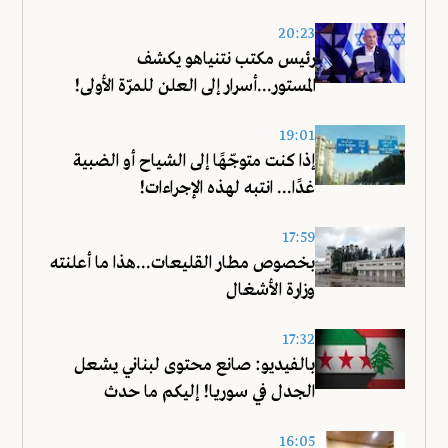
20:23
رئيس مكتب نتنياهو يكشف
المستور...أسرار إلى العلن للمرّة الأولى!
19:01
إذا كنت متوجّهًا إلى الشياح أو الضبية
غدًا... انتبه لهذه الإجراءات!
17:59
بخصوص مطار القليعات...هذا ما أعلنته
وزارة الأشغال
17:32
بالفيديو: صانع محتوى لبناني يشعل
الجدل في سوريا! إليكم ما حدث
16:05