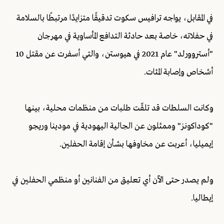
في المقابل، يواجه ترافيس سكوت تدقيقًا متزايدًا مرتبطًا بالسلامة
في حفلاته، خاصة بعد حادثة التدافع المأساوية في مهرجان
"أستروورلد" عام 2021 في هيوستن، والتي أسفرت عن مقتل 10
أشخاص وإصابة المئات.
وكانت السلطات قد تلقّت طلبات من منظمات محلية، بينها
"كوداكونز" وممثلون عن الجالية اليهودية في مودينا وريجو
إيميليا، أعربت عن مخاوفها بشأن إقامة الحفلين.
ولم يصدر حتى الآن أي تعليق من الفنانين أو منظمي الحفلين في
إيطاليا.