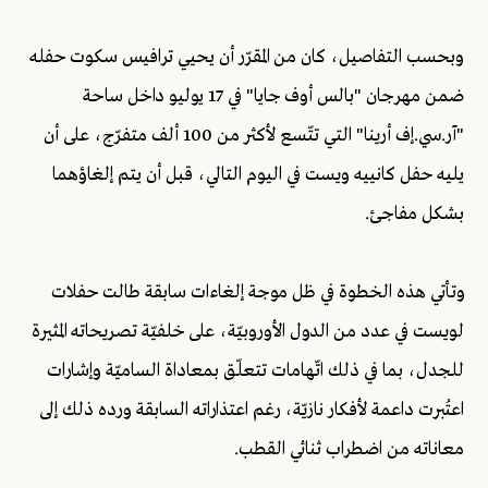
وبحسب التفاصيل، كان من المقرّر أن يحيي ترافيس سكوت حفله
ضمن مهرجان "بالس أوف جايا" في 17 يوليو داخل ساحة
"آر.سي.إف أرينا" التي تتّسع لأكثر من 100 ألف متفرّج، على أن
يليه حفل كانييه ويست في اليوم التالي، قبل أن يتم إلغاؤهما
بشكل مفاجئ.
وتأتي هذه الخطوة في ظل موجة إلغاءات سابقة طالت حفلات
لويست في عدد من الدول الأوروبيّة، على خلفيّة تصريحاته المثيرة
للجدل، بما في ذلك اتّهامات تتعلّق بمعاداة الساميّة وإشارات
اعتُبرت داعمة لأفكار نازيّة، رغم اعتذاراته السابقة ورده ذلك إلى
معاناته من اضطراب ثنائي القطب.