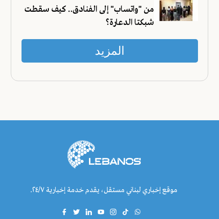
من "واتساب" إلى الفنادق.. كيف سقطت
شبكتا الدعارة؟
المزيد
موقع إخباري لبناني مستقل، يقدم خدمة إخبارية ٢٤/٧.