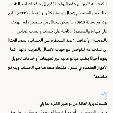
وأكّدت أنّه "تبيّن أن هذه الروابط تؤدّي إلى صفحات احتياليّة
تطلب من المستخدم إدخال أو مشاركة رمز التحقق (OTP) الذي
يَرِد عبر رسالة SMS، ما يمكّن المحتال من تسجيل رقم الهاتف
على جهازه والسيطرة الكاملة على حساب واتساب الخاص
بالضحية". وأضافت: "بعد السيطرة على الحساب، يعمد المحتال
إلى استخدامه للتواصل مع جهات الاتصال بالطريقة ذاتها، كما
يقوم أحيانًا بطلب مبالغ مالية عبر تطبيقات أو خدمات تحويل
الأموال المعتمدة في لبنان، منتحلًا صفة صاحب الحساب وبذرائع
مختلفة".
أوّلًا:
طلبت المديريّة العامّة من المواطنين الالتزام بما يلي:
• عدم الضغط على أي رابط دعوة لمجموعة غير موثوق بها، حتى