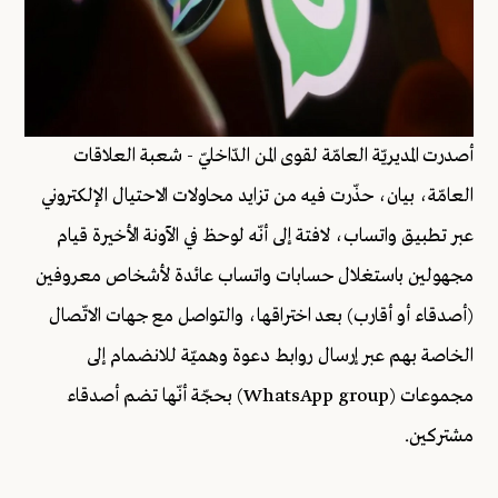
أصدرت المديريّة العامّة لقوى المن الدّاخليّ - شعبة العلاقات
العامّة، بيان، حذّرت فيه من تزايد محاولات الاحتيال الإلكتروني
عبر تطبيق واتساب، لافتة إلى أنّه لوحظ في الآونة الأخيرة قيام
مجهولين باستغلال حسابات واتساب عائدة لأشخاص معروفين
(أصدقاء أو أقارب) بعد اختراقها، والتواصل مع جهات الاتّصال
الخاصة بهم عبر إرسال روابط دعوة وهميّة للانضمام إلى
مجموعات (WhatsApp group) بحجّة أنّها تضم أصدقاء
مشتركين.