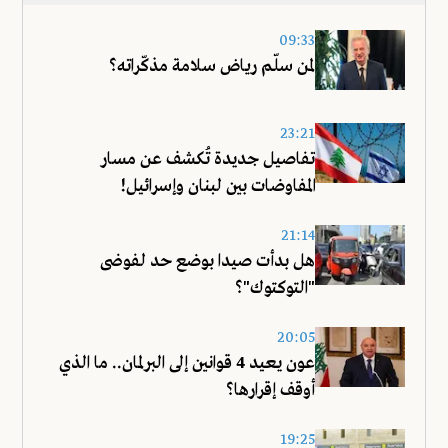
09:33
لمن سلّم رياض سلامة مذكّراته؟
23:21
تفاصيل جديدة تُكشف عن مسار
المفاوضات بين لبنان وإسرائيل!
21:14
هل بدأت صيدا بوضع حد لفوضى
"التوكتوك"؟
20:05
عون يعيد 4 قوانين إلى البرلمان.. ما الذي
أوقف إقرارها؟
19:25