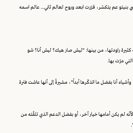
 بنيتو عم يتكسّر، قرّرت ابعد وروح لعالم ثاني... عالم اسمه
 كثيرة راودتها، من بينها: "ليش صار هيك؟ ليش أنا؟ شو
تي مرّت بها.
 أنا بفضل ما اتذكّرها أبداً"، مشيرةً إلى أنها عاشت فترة
نّه لم يكن أمامها خيار آخر، أو بفضل الدعم الذي تلقّته من
.