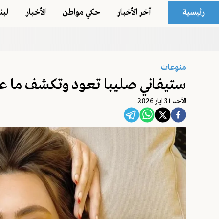
رئيسية
آخر الأخبار
حكي مواطن
الأخبار
لبن
منوعات
ستيفاني صليبا تعود وتكشف ما ع
اﻷحد 31 ايار 2026