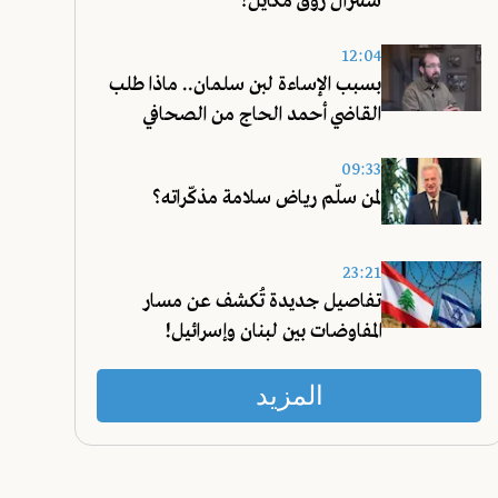
سنترال زوق مكايل؟
12:04
بسبب الإساءة لبن سلمان.. ماذا طلب
القاضي أحمد الحاج من الصحافي
عليق؟
09:33
لمن سلّم رياض سلامة مذكّراته؟
23:21
تفاصيل جديدة تُكشف عن مسار
المفاوضات بين لبنان وإسرائيل!
المزيد