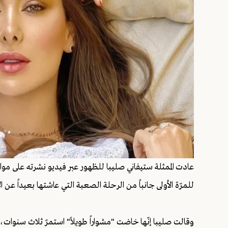
عادت الممثلة ستيفاني صليبا للظهور عبر فيديو نشرته على مو
للمرّة الأولى جانباً من الرحلة الصعبة التي عاشتها بعيداً عن
وقالت صليبا إنّها خاضت "مشواراً طويلاً" استمرّ ثلاث سنوات