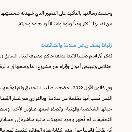
وختمت رسالتها بالتأكيد على التغيير الذي شهدته شخصيّتها ب
من نفسها؛ أكثر وعياً وقوة وامتناناً وسعادة وحريّة.
ارتباط بملف رياض سلامة والشائعات
يُذكر أنّ اسم صليبا ارتبط بملف حاكم مصرف لبنان السابق ر
اختلاس وتبييض أموال وإثراء غير مشروع، ما وضعها في دائرة 
وفي كانون الأول 2022، خضعت صليبا للتحقيق وت
الثمن نُسب أنها مقدّمة من سلامة. وبالتوازي مع المسار ال
حياتها الشخصية والمهنية، وتصدّر اسمها عناوين الأخبار ومنصات
التحقيقات لم تُظهر وجود تحويلات مالية مباشرة إلى حسابات
أثار نقاشاً قانونياً حول مدى كفاية هذه الوقائع لتثبيت تهم ما