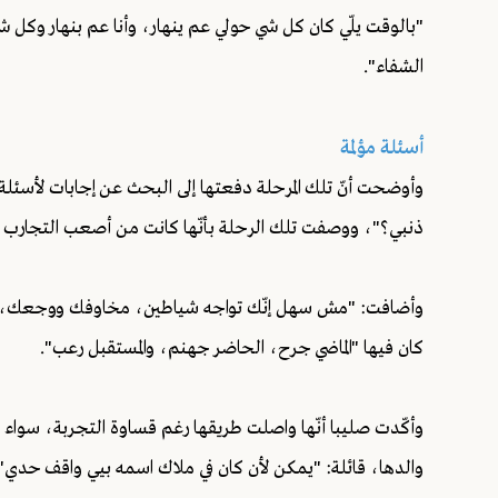
"بالوقت يلّي كان كل شي حولي عم ينهار، وأنا عم بنهار وكل شي
الشفاء".
أسئلة مؤلمة
وأوضحت أنّ تلك المرحلة دفعتها إلى البحث عن إجابات لأسئلة
ذنبي؟"، ووصفت تلك الرحلة بأنّها كانت من أصعب التجارب ال
وأضافت: "مش سهل إنّك تواجه شياطين، مخاوفك ووجعك، وأشياء
كان فيها "الماضي جرح، الحاضر جهنم، والمستقبل رعب".
وأكّدت صليبا أنّها واصلت طريقها رغم قساوة التجربة، سواء لأ
والدها، قائلة: "يمكن لأن كان في ملاك اسمه بيي واقف حدي"