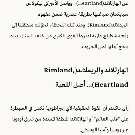
عن الهارتلاند(Heartland)، وواصل الأميركي نيكولاس
سبايكمان صياغتها بطريقة عصرية ضمن مفهوم
الريملاند(Rimland). ومنذ تلك اللحظة، تحوّلت منطقتنا إلى
رقعة شطرنج عالمية تديرها القوى الكبرى من خلف الستار، بينما
يدفع أهلها ثمن الحروب.
الهارتلاند والريملاند(Rimland,
Heartland)… أصل اللعبة
رأى ماكندر أن القوة الحقيقية لأي إمبراطورية تكمن في السيطرة
على "قلب العالم" أو الهارتلاند: المنطقة الممتدة من شرق أوروبا
عبر روسيا وآسيا الوسطى.