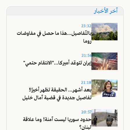
آخر الأخبار
23:32
بالتّفاصيل...هذا ما حصل في مفاوضات
روما
21:54
إيران تتوعّد أميركا..."الانتقام حتمي"
21:18
بعد أشهر... الحقيقة تظهر أخيرًا!
تفاصيل جديدة في قضية آمال خليل
20:57
حدود سوريا ليست آمنة! وما علاقة
لبنان؟