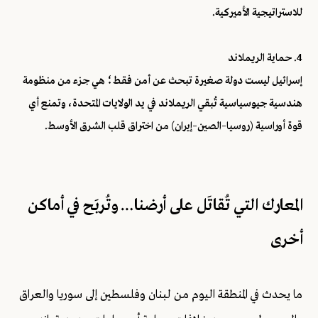
للاستراتيجية الأميركية.
4. حماية الريملاند
إسرائيل ليست دولة صغيرة تبحث عن أمن فقط؛ هي جزء من منظومة
هندسية جيوسياسية تُبقي الريملاند في يد الولايات المتحدة، وتمنع أي
قوة أوراسية (روسيا–الصين–إيران) من اختراق قلب الشرق الأوسط.
المعارك التي تُقاتَل على أرضنا… وتُربَح في أماكن
أخرى
ما يحدث في المنطقة اليوم من لبنان وفلسطين إلى سوريا والعراق