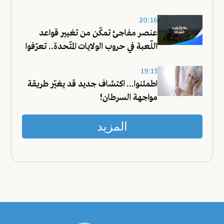
20:16
عنصر مفاجئ تمكّن من تغيير قواعد
اللّعبة في حروب الولايات المتّحدة.. تعرّفوا
عليه!
19:15
اطمئنوا... اكتشاف جديد قد يغيّر طريقة
مواجهة السرطان!
المزيد