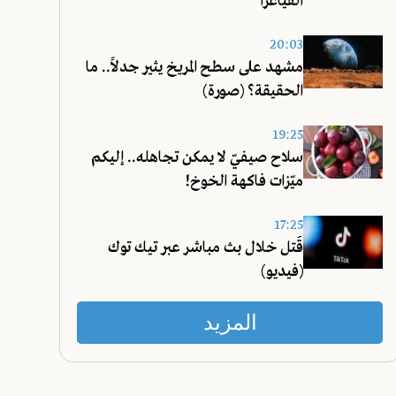
الفياغرا
20:03
مشهد على سطح المريخ يثير جدلاً.. ما
الحقيقة؟ (صورة)
19:25
سلاح صيفيّ لا يمكن تجاهله.. إليكم
ميّزات فاكهة الخوخ!
17:25
قُتل خلال بث مباشر عبر تيك توك
(فيديو)
المزيد