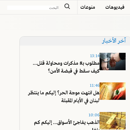
فيديوهات
منوعات
آخر الأخبار
13:14
مطلوب بـ8 مذكرات ومحاولة قتل...
كيف سقط في قبضة الأمن؟
11:46
هل انتهت موجة الحر؟ إليكم ما ينتظر
لبنان في الأيام المقبلة
10:06
الذهب يفاجئ الأسواق... إليكم كم