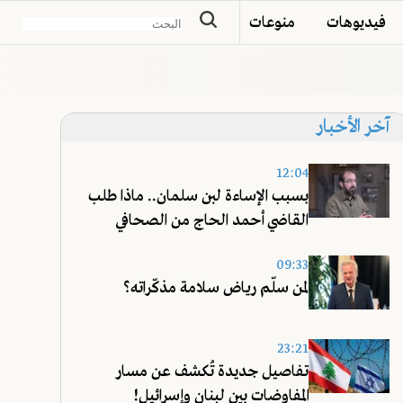
فيديوهات
منوعات
آخر الأخبار
12:04
بسبب الإساءة لبن سلمان.. ماذا طلب
القاضي أحمد الحاج من الصحافي
عليق؟
09:33
لمن سلّم رياض سلامة مذكّراته؟
23:21
تفاصيل جديدة تُكشف عن مسار
المفاوضات بين لبنان وإسرائيل!