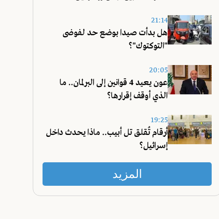
21:14
هل بدأت صيدا بوضع حد لفوضى
"التوكتوك"؟
20:05
عون يعيد 4 قوانين إلى البرلمان.. ما
الذي أوقف إقرارها؟
19:25
أرقام تُقلق تل أبيب.. ماذا يحدث داخل
إسرائيل؟
المزيد