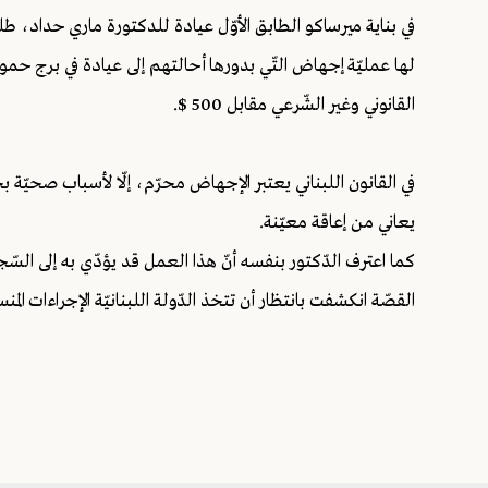
في بناية ميرساكو الطابق الأوّل عيادة للدكتورة ماري حداد، ط
لها عمليّة إجهاض التّي بدورها أحالتهم إلى عيادة في برج حمو
القانوني وغير الشّرعي مقابل 500 $.
في القانون اللبناني يعتبر الإجهاض محرّم، إلّا لأسباب صحيّة ب
يعاني من إعاقة معيّنة.
كما اعترف الدّكتور بنفسه أنّ هذا العمل قد يؤدّي به إلى ال
القصّة انكشفت بانتظار أن تتخذ الدّولة اللبنانيّة الإجراءات الم