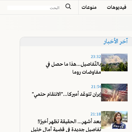
فيديوهات
منوعات
آخر الأخبار
23:32
بالتّفاصيل...هذا ما حصل في
مفاوضات روما
21:54
إيران تتوعّد أميركا..."الانتقام حتمي"
21:18
بعد أشهر... الحقيقة تظهر أخيرًا!
تفاصيل جديدة في قضية آمال خليل