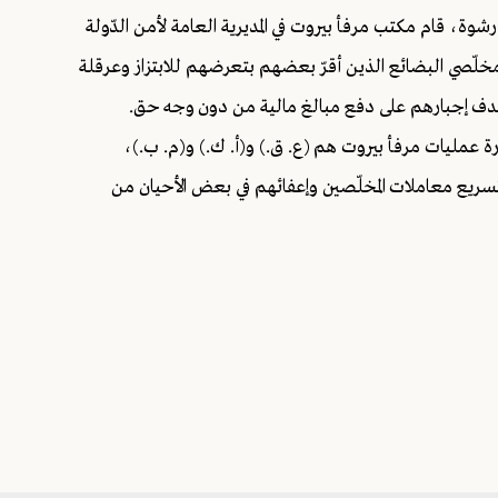
شوة، قام مكتب مرفأ بيروت في المديرية العامة لأمن الدّولة
ع مخلّصي البضائع الذين أقرّ بعضهم بتعرضهم للابتزاز وعرقلة
هدف إجبارهم على دفع مبالغ مالية من دون وجه حق.
ارة عمليات مرفأ بيروت هم (ع. ق.) و(أ. ك.) و(م. ب.)،
تسريع معاملات المخلّصين وإعفائهم في بعض الأحيان من