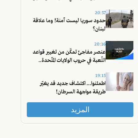
20:57
حدود سوريا ليست آمنة! وما علاقة
لبنان؟
20:16
عنصر مفاجئ تمكّن من تغيير قواعد
اللّعبة في حروب الولايات المتّحدة..
تعرّفوا عليه!
19:15
اطمئنوا... اكتشاف جديد قد يغيّر
طريقة مواجهة السرطان!
المزيد