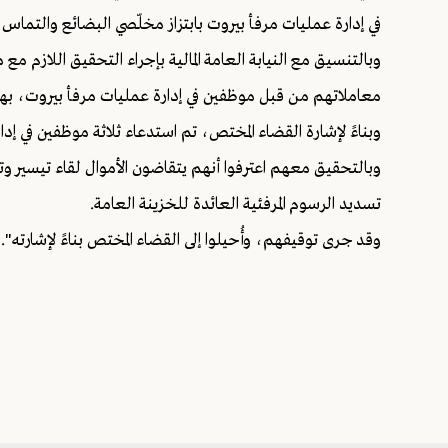
في إدارة عمليات مرفأ بيروت بابتزاز مخلّصي البضائع والتماس ر
وبالتنسيق مع النيابة العامة المالية بإجراء التحقيق اللازم م
معاملاتهم من قبل موظفين في إدارة عمليات مرفأ بيروت، ب
وبناءً لإشارة القضاء المختص، تم استدعاء ثلاثة موظفين في إد
وبالتحقيق معهم اعترفوا أنهم يتقاضون الأموال لقاء تيسير و
تسديد الرسوم المرفئية العائدة للخزينة العامة.
وقد جرى توقيفهم، وأُحيلوا إلى القضاء المختص بناءً لإشارته".