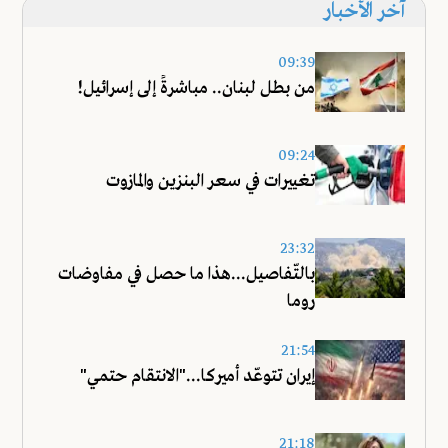
آخر الأخبار
09:39
من بطل لبنان.. مباشرةً إلى إسرائيل!
09:24
تغييرات في سعر البنزين والمازوت
23:32
بالتّفاصيل...هذا ما حصل في مفاوضات
روما
21:54
إيران تتوعّد أميركا..."الانتقام حتمي"
21:18