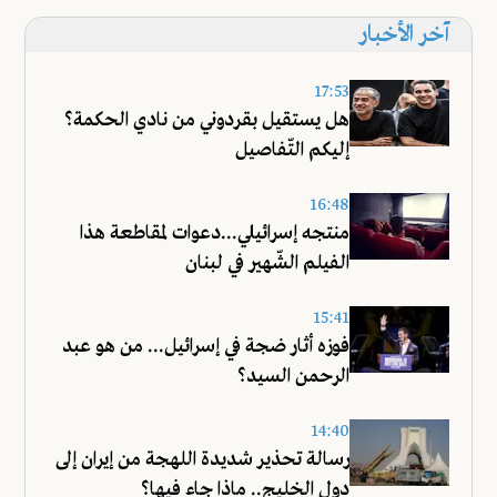
آخر الأخبار
17:53
هل يستقيل بقردوني من نادي الحكمة؟
إليكم التّفاصيل
16:48
منتجه إسرائيلي...دعوات لمقاطعة هذا
الفيلم الشّهير في لبنان
15:41
فوزه أثار ضجة في إسرائيل... من هو عبد
الرحمن السيد؟
14:40
رسالة تحذير شديدة اللهجة من إيران إلى
دول الخليج.. ماذا جاء فيها؟