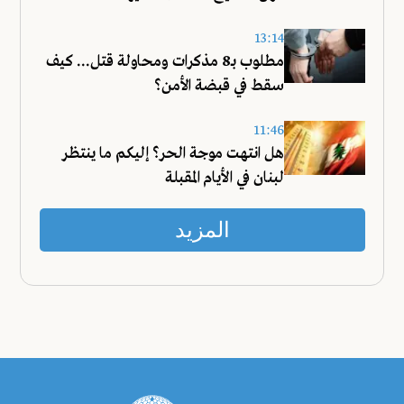
13:14
مطلوب بـ8 مذكرات ومحاولة قتل... كيف
سقط في قبضة الأمن؟
11:46
هل انتهت موجة الحر؟ إليكم ما ينتظر
لبنان في الأيام المقبلة
المزيد