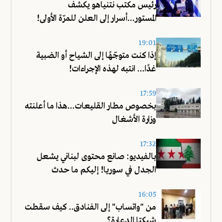
رئيس مكتب نتنياهو يكشف
المستور...أسرار إلى العلن للمرّة الأولى!
19:01
إذا كنت متوجّهًا إلى الشياح أو الضبية
غدًا... انتبه لهذه الإجراءات!
17:59
بخصوص مطار القليعات...هذا ما أعلنته
وزارة الأشغال
17:32
بالفيديو: صانع محتوى لبناني يشعل
الجدل في سوريا! إليكم ما حدث
16:05
من "واتساب" إلى الفنادق.. كيف سقطت
شبكتا الدعارة؟