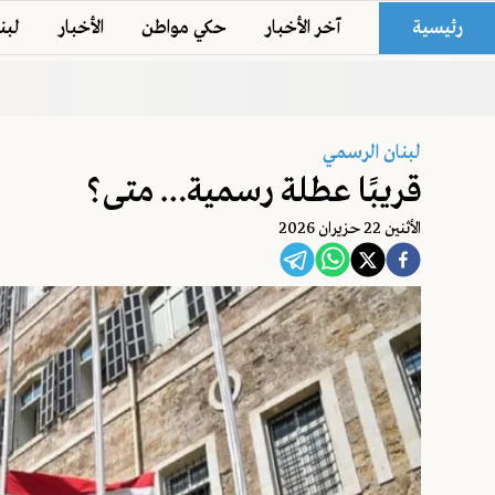
رئيسية
آخر الأخبار
حكي مواطن
الأخبار
لبن
لبنان الرسمي
قريبًا عطلة رسمية… متى؟
اﻷثنين 22 حزيران 2026