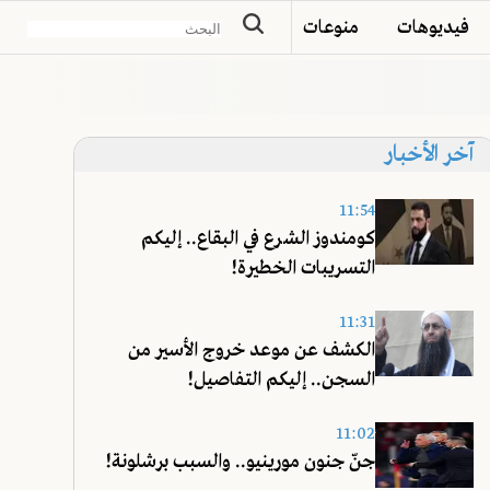
فيديوهات
منوعات
آخر الأخبار
11:54
كومندوز الشرع في البقاع.. إليكم
التسريبات الخطيرة!
11:31
الكشف عن موعد خروج الأسير من
السجن.. إليكم التفاصيل!
11:02
جنّ جنون مورينيو.. والسبب برشلونة!