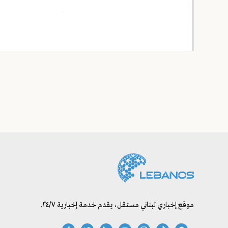
موقع إخباري لبناني مستقل، يقدم خدمة إخبارية ٢٤/٧.