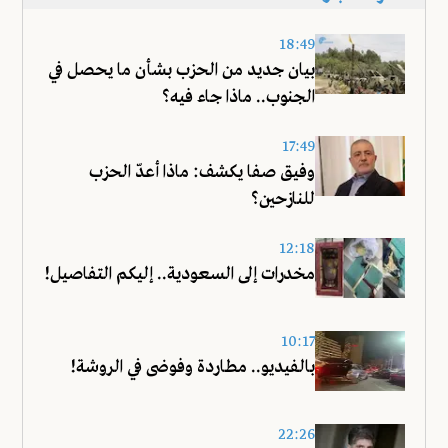
18:49
بيان جديد من الحزب بشأن ما يحصل في
الجنوب.. ماذا جاء فيه؟
17:49
وفيق صفا يكشف: ماذا أعدّ الحزب
للنازحين؟
12:18
مخدرات إلى السعودية.. إليكم التفاصيل!
10:17
بالفيديو.. مطاردة وفوضى في الروشة!
22:26