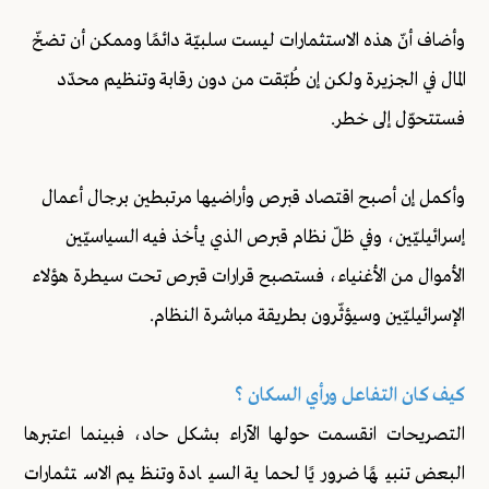
وأضاف أنّ هذه الاستثمارات ليست سلبيّة دائمًا وممكن أن تضخّ
المال في الجزيرة ولكن إن طُبّقت من دون رقابة وتنظيم محدّد
فستتحوّل إلى خطر.
وأكمل إن أصبح اقتصاد قبرص وأراضيها مرتبطين برجال أعمال
إسرائيليّين، وفي ظلّ نظام قبرص الذي يأخذ فيه السياسيّين
الأموال من الأغنياء، فستصبح قرارات قبرص تحت سيطرة هؤلاء
الإسرائيليّين وسيؤثّرون بطريقة مباشرة النظام.
كيف كان التفاعل ورأي السكان ؟
التصريحات انقسمت حولها الآراء بشكل حاد، فبينما اعتبرها
البعض تنبيهًا ضروريًا لحماية السيادة وتنظيم الاستثمارات