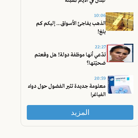
لبنان في الأيام المقبلة
10:06
الذهب يفاجئ الأسواق... إليكم كم
بلغ!
22:27
تدّعي أنها موظفة دولة! هل وقعتم
ضحيّتها؟
20:59
معلومة جديدة تثير الفضول حول دواء
الفياغرا
المزيد