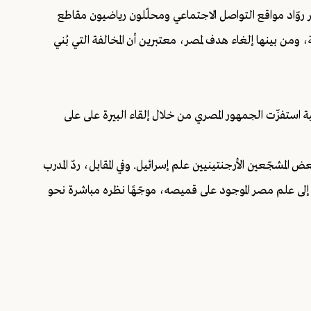
شر روّاد مواقع التواصل الاجتماعي ومحلّلون رياضيون مقاطع
ومن بينها إلغاء هدف لمصر، معتبرين أن المخالفة التي بُني
تيجة 3-2، فإن جماهير أرجنتينية استفزّت الجمهور المصري من خلال إلقاء البيرة على على
 المشجّعين الأرجنتينيين علم إسرائيل. وفي المقابل، ردّ المدرب
إلى علم مصر الموجود على قميصه، موجّهًا نظره مباشرة نحو