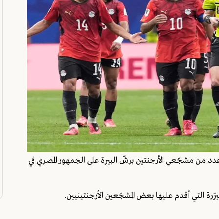
دد من مشجّعي الأرجنتين برشّ البيرة على الجمهور المصري في
برّرة التي أقدم عليها بعض المشجّعين الأرجنتينيين.