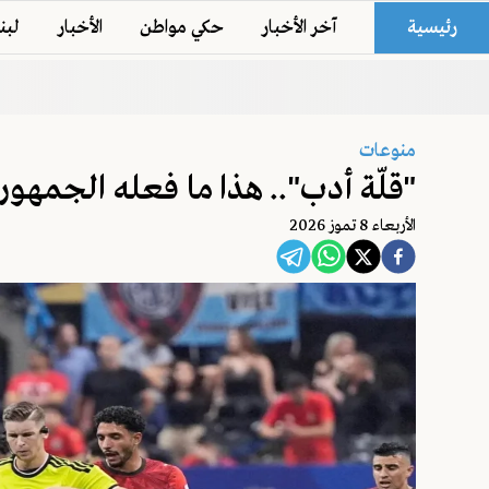
رئيسية
آخر الأخبار
حكي مواطن
الأخبار
لبن
منوعات
"قلّة أدب".. هذا ما فعله الجمهور ا
اﻷربعاء 8 تموز 2026