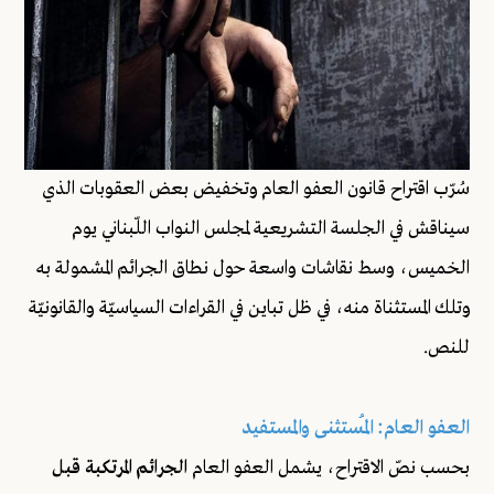
سُرّب اقتراح قانون العفو العام وتخفيض بعض العقوبات الذي
سيناقش في الجلسة التشريعية لمجلس النواب اللّبناني يوم
الخميس، وسط نقاشات واسعة حول نطاق الجرائم المشمولة به
وتلك المستثناة منه، في ظل تباين في القراءات السياسيّة والقانونيّة
للنص.
العفو العام: المُستثنى والمستفيد
بحسب نصّ الاقتراح، يشمل العفو العام
الجرائم المرتكبة قبل