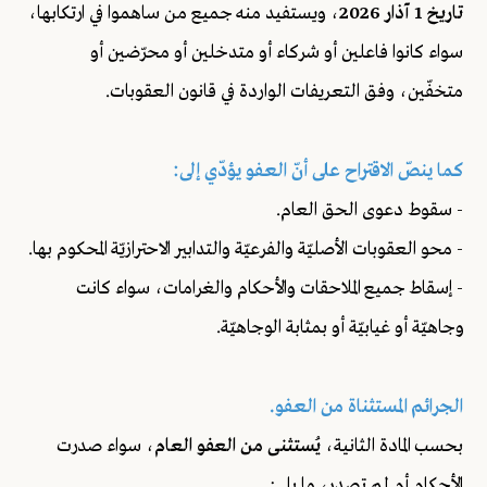
تاريخ 1 آذار 2026
، ويستفيد منه جميع من ساهموا في ارتكابها،
سواء كانوا فاعلين أو شركاء أو متدخلين أو محرّضين أو
متخفّين، وفق التعريفات الواردة في قانون العقوبات.
كما ينصّ الاقتراح على أنّ العفو يؤدّي إلى:
- سقوط دعوى الحق العام.
- محو العقوبات الأصليّة والفرعيّة والتدابير الاحترازيّة المحكوم بها.
- إسقاط جميع الملاحقات والأحكام والغرامات، سواء كانت
وجاهيّة أو غيابيّة أو بمثابة الوجاهيّة.
الجرائم المستثناة من العفو.
بحسب المادة الثانية،
يُستثنى من العفو العام
، سواء صدرت
الأحكام أم لم تصدر، ما يلي: