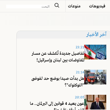
فيديوهات
منوعات
آخر الأخبار
23:21
تفاصيل جديدة تُكشف عن مسار
المفاوضات بين لبنان وإسرائيل!
21:14
هل بدأت صيدا بوضع حد لفوضى
"التوكتوك"؟
20:05
عون يعيد 4 قوانين إلى البرلمان.. ما