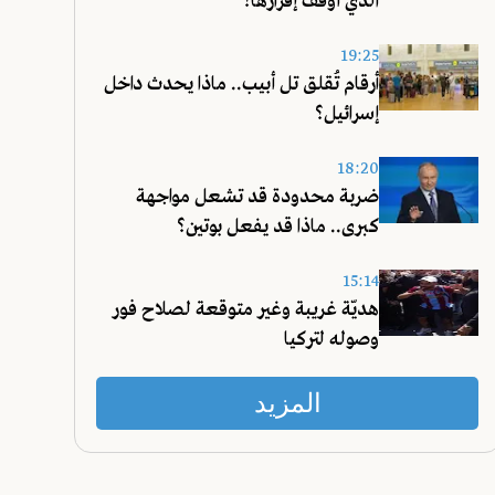
الذي أوقف إقرارها؟
19:25
أرقام تُقلق تل أبيب.. ماذا يحدث داخل
إسرائيل؟
18:20
ضربة محدودة قد تشعل مواجهة
كبرى.. ماذا قد يفعل بوتين؟
15:14
هديّة غريبة وغير متوقعة لصلاح فور
وصوله لتركيا
المزيد