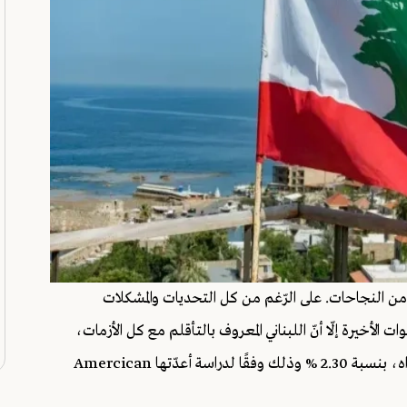
ير من النجاحات. على الرّغم من كل التحديات والمشكلات
ات الأخيرة إلّا أنّ اللبناني المعروف بالتأقلم مع كل الأزمات،
تصدّر المرتبة الأولى عربيًّا من حيث نسبة حاملي شهادة الدكتوراه، بنسبة 2.30 % وذلك وفقًا لدراسة أعدّتها Amercican