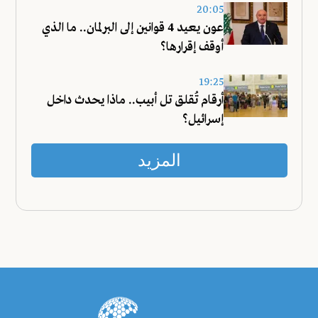
20:05
عون يعيد 4 قوانين إلى البرلمان.. ما الذي
أوقف إقرارها؟
19:25
أرقام تُقلق تل أبيب.. ماذا يحدث داخل
إسرائيل؟
المزيد