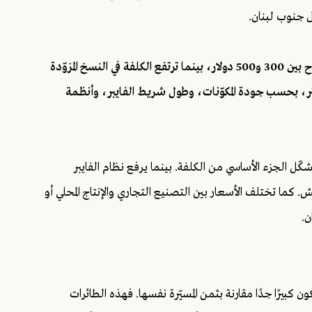
 جنوب لبنان.
تقديرات الكلفة تشير إلى أن المسيّرة الـFPV التقليدية قد تتراوح بين 300 و500 دولار، بينما ترتفع الكلفة في النسخ المزوّدة
صري إلى ما بين نحو 500 و1500 دولار أو أكثر، بحسب جودة المكوّنات، وطول شريط الفايبر، وأنظمة
شكّل الجزء الأساسي من الكلفة. بينما يرفع نظام الفايبر
 كما تختلف الأسعار بين التصنيع التجاري والإنتاج المحلي أو
ن.
 كبيرًا جدًا مقارنة بثمن المسيّرة نفسها. فهذه الطائرات