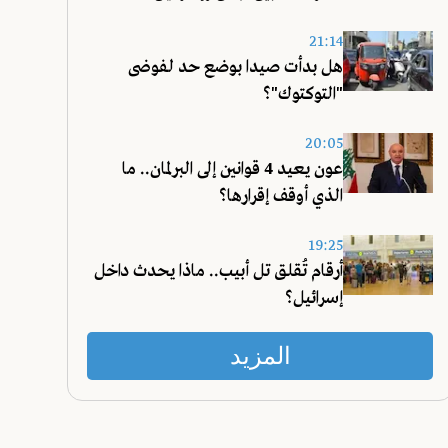
21:14
هل بدأت صيدا بوضع حد لفوضى
"التوكتوك"؟
20:05
عون يعيد 4 قوانين إلى البرلمان.. ما
الذي أوقف إقرارها؟
19:25
أرقام تُقلق تل أبيب.. ماذا يحدث داخل
إسرائيل؟
المزيد