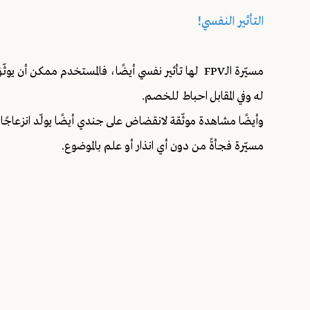
التأثير النفسي!
مسيّرة الـFPV لها تأثير نفسي أيضًا، فالمستخدم ممك
له وفي المقابل احباط للخصم.
وأيضًا مشاهدة موثّقة لانقضاض على جندي أيضًا يولّد انزعاجً
مسيّرة فجأةً من دون أي انذار أو علم بالموضوع.