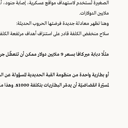
الصغيرة تُستخدم لاستهداف مواقع عسكرية، إصابة جنود، أو ت
ملايين الدولارات.
وهنا تظهر معادلة جديدة فرضتها الحروب الحديثة:
سلاح منخفض الكلفة قادر على استنزاف أهداف مرتفعة الكلفة
مثلًا دبابة ميركافا بسعر 9 ملايين دولار ممكن أن تتعطّل جراء مسيرّة انقضاضية ب500 دولار.
لمسيّرة انقضاضيّة أن يدمّر البطاريات بتكلفة 1000$. وهذا ما حصل منذ بضعة أيام في الجنوب وفي فيديو موثّق من الحزب.