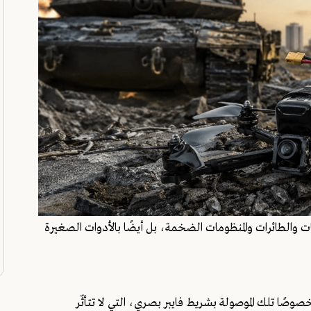
ت والطائرات والمنظومات الضخمة، بل أيضًا بالأدوات الصغيرة
ز هذه التحولات، المسيّرات الانتحارية من نوع FPV، وخصوصًا تلك الموصولة بشريط فايبر بصري، التي لا تتأثّر