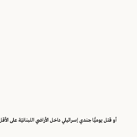
أو قتل يوميًّا جندي إسرائيلي داخل الأراضي اللبنانيّة على الأقل وجر