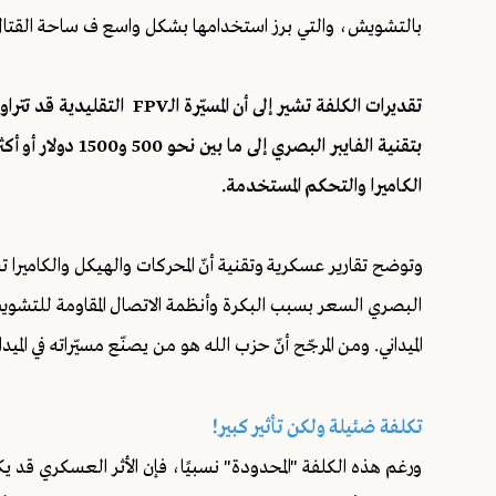
بالتشويش، والتي برز استخدامها بشكل واسع ف ساحة القتال
بتقنية الفايبر الب
الكاميرا والتحكم المستخدمة.
وتوضح تقارير عسكرية وتقنية أنّ المحركات والهيكل والكاميرا ت
البصري السعر بسبب البكرة وأنظمة الاتصال المقاومة للتشويش.
الميداني. ومن المرجّح أنّ حزب الله هو من يصنّع مسيّراته في الميدا
تكلفة ضئيلة ولكن تأثير كبير!
ورغم هذه الكلفة "المحدودة" نسبيًا، فإن الأثر العسكري قد يكون