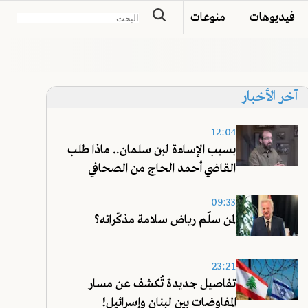
فيديوهات
منوعات
آخر الأخبار
12:04
بسبب الإساءة لبن سلمان.. ماذا طلب
القاضي أحمد الحاج من الصحافي
عليق؟
09:33
لمن سلّم رياض سلامة مذكّراته؟
23:21
تفاصيل جديدة تُكشف عن مسار
المفاوضات بين لبنان وإسرائيل!