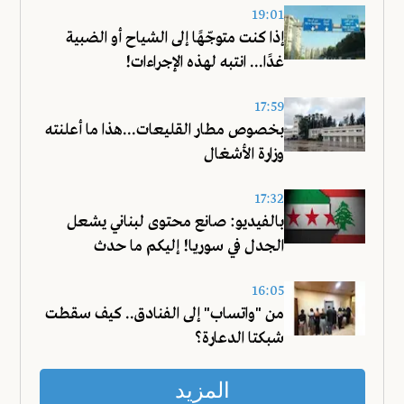
19:01
إذا كنت متوجّهًا إلى الشياح أو الضبية
غدًا... انتبه لهذه الإجراءات!
17:59
بخصوص مطار القليعات...هذا ما أعلنته
وزارة الأشغال
17:32
بالفيديو: صانع محتوى لبناني يشعل
الجدل في سوريا! إليكم ما حدث
16:05
من "واتساب" إلى الفنادق.. كيف سقطت
شبكتا الدعارة؟
المزيد