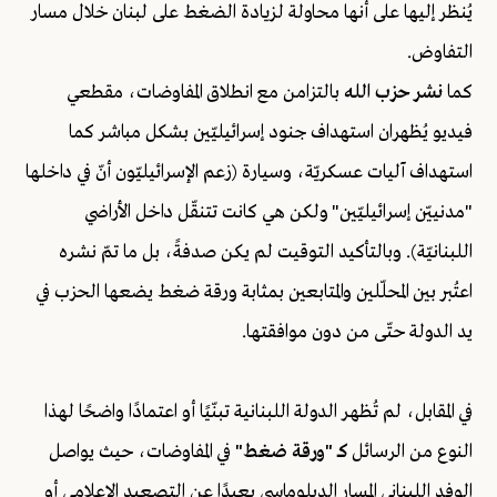
يُنظر إليها على أنها محاولة لزيادة الضغط على لبنان خلال مسار
التفاوض.
كما
نشر حزب الله
بالتزامن مع انطلاق المفاوضات، مقطعي
فيديو يُظهران استهداف جنود إسرائيليّين بشكل مباشر كما
استهداف آليات عسكريّة، وسيارة (زعم الإسرائيليّون أنّ في داخلها
"مدنييّن إسرائيليّين" ولكن هي كانت تتنقّل داخل الأراضي
اللبنانيّة). وبالتأكيد التوقيت لم يكن صدفةً، بل ما تمّ نشره
اعتُبر بين المحلّلين والمتابعين بمثابة ورقة ضغط يضعها الحزب في
يد الدولة حتّى من دون موافقتها.
في المقابل، لم تُظهر الدولة اللبنانية تبنّيًا أو اعتمادًا واضحًا لهذا
النوع من الرسائل
كـ "ورقة ضغط"
في المفاوضات، حيث يواصل
الوفد اللبناني المسار الدبلوماسي بعيدًا عن التصعيد الإعلامي أو