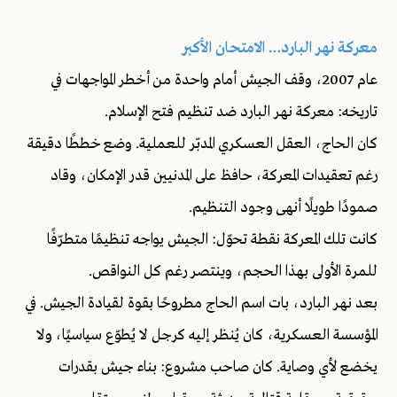
معركة نهر البارد… الامتحان الأكبر
عام 2007، وقف الجيش أمام واحدة من أخطر المواجهات في
تاريخه: معركة نهر البارد ضد تنظيم فتح الإسلام.
كان الحاج، العقل العسكري المدبّر للعملية. وضع خططًا دقيقة
رغم تعقيدات المعركة، حافظ على المدنيين قدر الإمكان، وقاد
صمودًا طويلًا أنهى وجود التنظيم.
كانت تلك المعركة نقطة تحوّل: الجيش يواجه تنظيمًا متطرّفًا
للمرة الأولى بهذا الحجم، وينتصر رغم كل النواقص.
بعد نهر البارد، بات اسم الحاج مطروحًا بقوة لقيادة الجيش. في
المؤسسة العسكرية، كان يُنظر إليه كرجل لا يُطوّع سياسيًا، ولا
يخضع لأي وصاية. كان صاحب مشروع: بناء جيش بقدرات