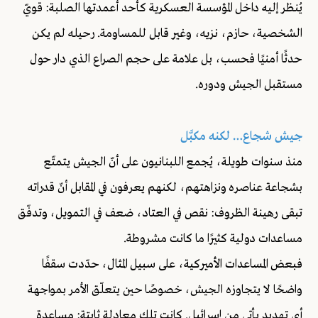
يُنظر إليه داخل المؤسسة العسكرية كأحد أعمدتها الصلبة: قويّ
الشخصية، حازم، نزيه، وغير قابل للمساومة. رحيله لم يكن
حدثًا أمنيًا فحسب، بل علامة على حجم الصراع الذي دار حول
مستقبل الجيش ودوره.
جيش شجاع… لكنه مكبَّل
منذ سنوات طويلة، يُجمع اللبنانيون على أنّ الجيش يتمتّع
بشجاعة عناصره ونزاهتهم، لكنهم يعرفون في المقابل أنّ قدراته
تبقى رهينة الظروف: نقص في العتاد، ضعف في التمويل، وتدفّق
مساعدات دولية كثيرًا ما كانت مشروطة.
فبعض المساعدات الأميركية، على سبيل المثال، حدّدت سقفًا
واضحًا لا يتجاوزه الجيش، خصوصًا حين يتعلّق الأمر بمواجهة
أي تهديد يأتي من إسرائيل. كانت تلك معادلة ثابتة: مساعدة