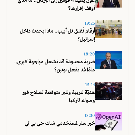
عون يعيد 4 قوانين إلى البرلمان.. ما الذي
أوقف إقرارها؟
19:25
أرقام تُقلق تل أبيب.. ماذا يحدث داخل
إسرائيل؟
18:20
ضربة محدودة قد تشعل مواجهة كبرى..
ماذا قد يفعل بوتين؟
15:14
هديّة غريبة وغير متوقعة لصلاح فور
وصوله لتركيا
13:30
خبر سار لمستخدمي شات جي بي تي