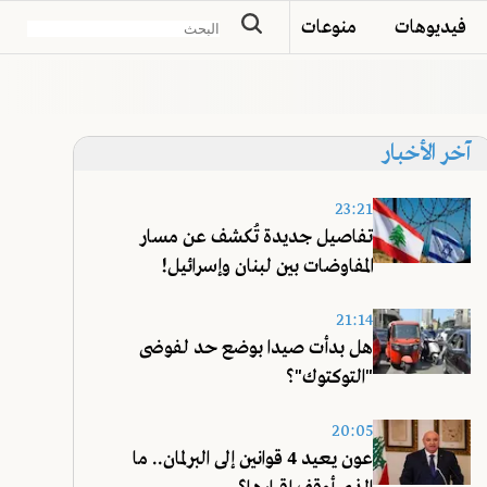
فيديوهات
منوعات
آخر الأخبار
23:21
تفاصيل جديدة تُكشف عن مسار
المفاوضات بين لبنان وإسرائيل!
21:14
هل بدأت صيدا بوضع حد لفوضى
"التوكتوك"؟
20:05
عون يعيد 4 قوانين إلى البرلمان.. ما