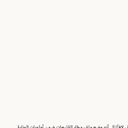
ة، لافتًا إلى أنه وضع ملف مطار القليعات ضمن أولويات الوزارة