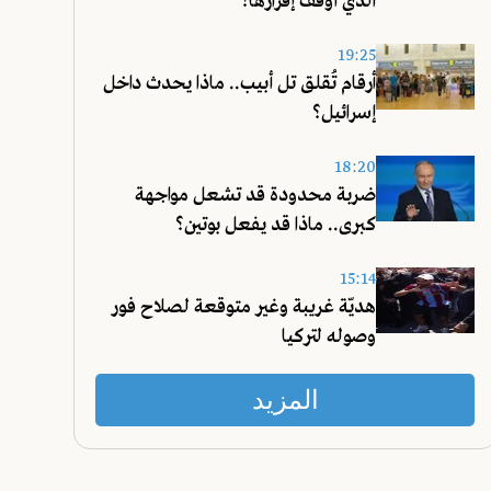
الذي أوقف إقرارها؟
19:25
أرقام تُقلق تل أبيب.. ماذا يحدث داخل
إسرائيل؟
18:20
ضربة محدودة قد تشعل مواجهة
كبرى.. ماذا قد يفعل بوتين؟
15:14
هديّة غريبة وغير متوقعة لصلاح فور
وصوله لتركيا
المزيد